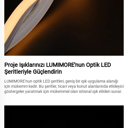
Proje Işıklarınızı LUMIMORE'nun Optik LED
Şeritleriyle Güçlendirin
LUMIMORE'nun optik LED şeritleri, geniş bir ışık uygulama alanığı
için mükemm kedir. Bu şeritler, ticari veya konut alanlarında etkileyici
göstergeler yaratmak için mükemmel olan istisnaî ışık etkileri sunar.