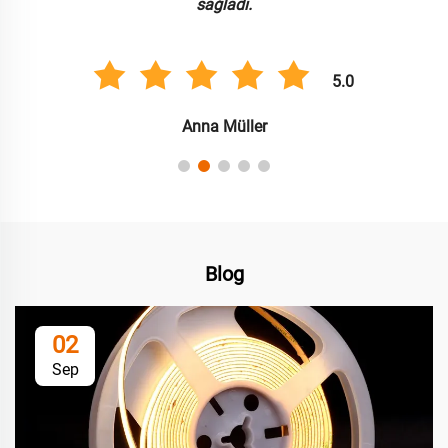
sağladı.
5.0
Anna Müller
Blog
02
Sep