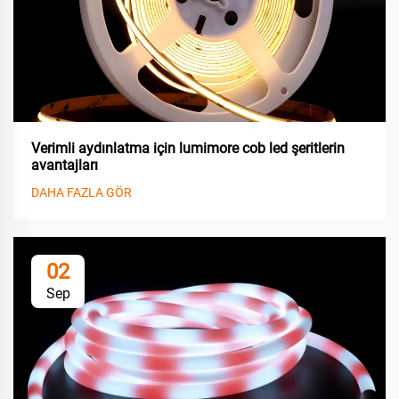
Verimli aydınlatma için lumimore cob led şeritlerin
avantajları
DAHA FAZLA GÖR
02
Sep