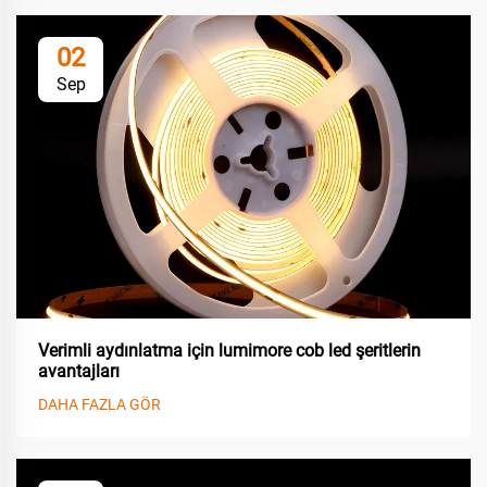
02
Sep
Verimli aydınlatma için lumimore cob led şeritlerin
avantajları
DAHA FAZLA GÖR