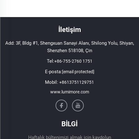
İletişim
Add: 3F, Bldg #1, Shengxuan Sanayi Alanı, Shilong Yolu, Shiyan,
Shenzhen 518108, Çin
Tel:
+86-755-2760 1751
E-posta:
[email protected]
Mobil:
+8613751129751
www.lumimore.com
BİLGİ
Haftalık bültenimizi almak için kaydolun