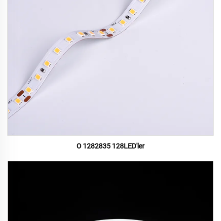
O 1282835 128LED'ler