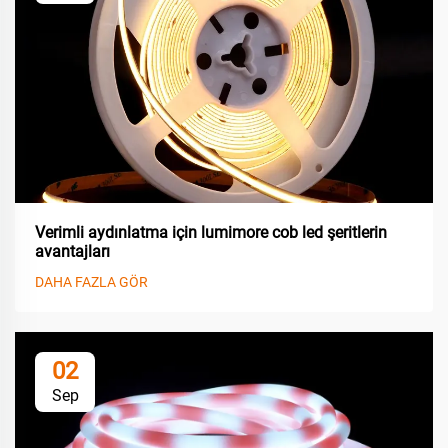
Verimli aydınlatma için lumimore cob led şeritlerin
avantajları
DAHA FAZLA GÖR
02
Sep