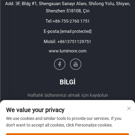
Add: 3F, Bldg #1, Shengxuan Sanayi Alanı, Shilong Yolu, Shiyan,
Shenzhen 518108, Çin
Tel:
+86-755-2760 1751
E-posta:
[email protected]
Mobil:
+8613751129751
www.lumimore.com
BİLGİ
Haftalık bültenimizi almak için kaydolun
We value your privacy
We use cookies and similar tools to provide our services. If you
don't want to accept all cookies, click Personalize cookies.