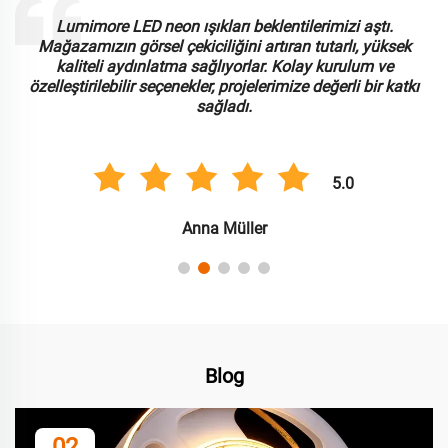
Lumimore ile çalışmak harika bir deneyim oldu. LED neon
ışıkları dayanıklı ve mükemmel parlaklık sunuyor.
Uyarlanabilirlik ve kullanım kolaylığını takdir ediyoruz, bu
da birden fazla ticari uygulama için kurulum sürecimizi
kolaylaştırdı.
5.0
Carlos González
Blog
02