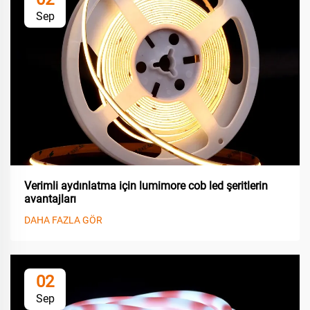
Sep
Verimli aydınlatma için lumimore cob led şeritlerin
avantajları
DAHA FAZLA GÖR
02
Sep