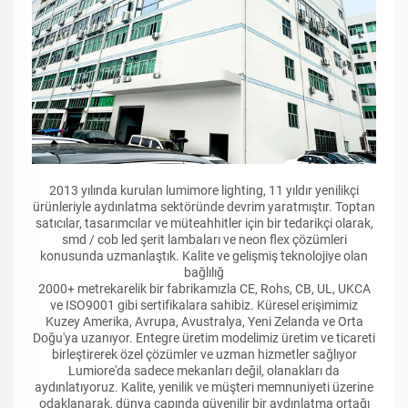
2013 yılında kurulan lumimore lighting, 11 yıldır yenilikçi
ürünleriyle aydınlatma sektöründe devrim yaratmıştır. Toptan
satıcılar, tasarımcılar ve müteahhitler için bir tedarikçi olarak,
smd / cob led şerit lambaları ve neon flex çözümleri
konusunda uzmanlaştık. Kalite ve gelişmiş teknolojiye olan
bağlılığ
2000+ metrekarelik bir fabrikamızla CE, Rohs, CB, UL, UKCA
ve ISO9001 gibi sertifikalara sahibiz. Küresel erişimimiz
Kuzey Amerika, Avrupa, Avustralya, Yeni Zelanda ve Orta
Doğu'ya uzanıyor. Entegre üretim modelimiz üretim ve ticareti
birleştirerek özel çözümler ve uzman hizmetler sağlıyor
Lumiore'da sadece mekanları değil, olanakları da
aydınlatıyoruz. Kalite, yenilik ve müşteri memnuniyeti üzerine
odaklanarak, dünya çapında güvenilir bir aydınlatma ortağı