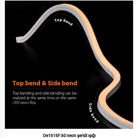
Oe1616f-3d neon şeridi ışığı