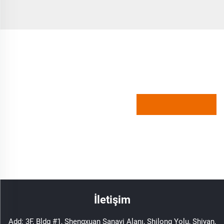
İletişim
Add: 3F, Bldg #1, Shengxuan Sanayi Alanı, Shilong Yolu, Shiyan,