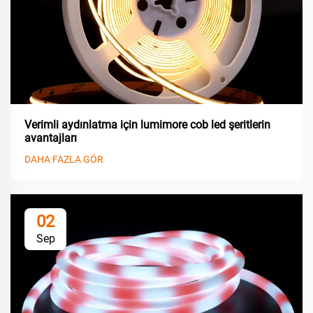
Verimli aydınlatma için lumimore cob led şeritlerin
avantajları
DAHA FAZLA GÖR
02
Sep