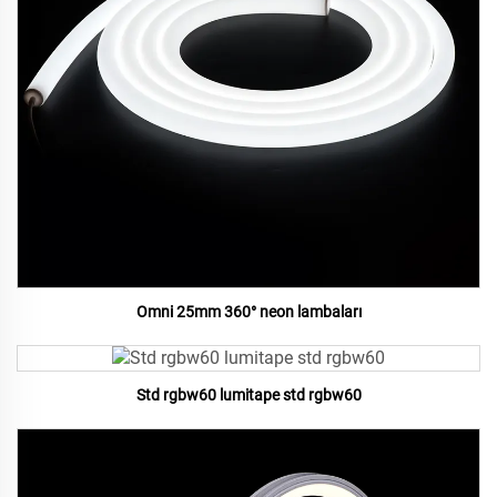
Omni 25mm 360° neon lambaları
Std rgbw60 lumitape std rgbw60