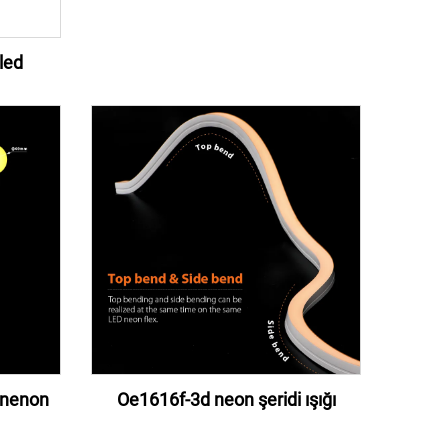
led
 nenon
Oe1616f-3d neon şeridi ışığı