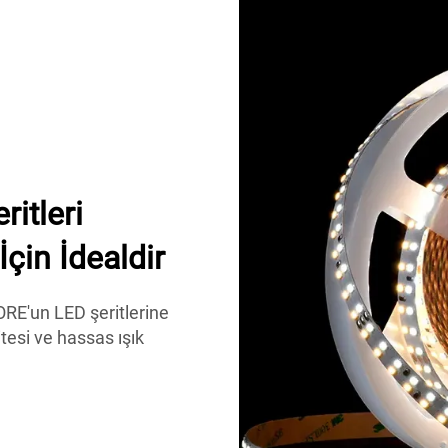
itleri
çin İdealdir
ORE'un LED şeritlerine
tesi ve hassas ışık