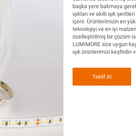
başka yere bakmaya gerek y
ışıkları ve akıllı ışık şerit
içerir. Ürünlerimizin en yü
teknolojiyi ve en iyi malz
özelleştirilmiş bir çözüm i
LUMIMORE size uygun kayn
ışık ürünlerimizi keşfedin
Teklif Al