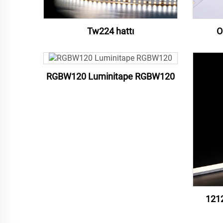
Tw224 hattı
O
RGBW120 Luminitape RGBW120
1212