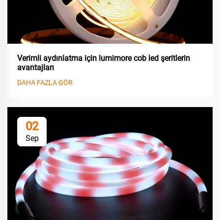
Verimli aydınlatma için lumimore cob led şeritlerin
avantajları
DAHA FAZLA GÖR
02
Sep