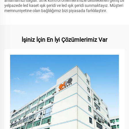
anlamamızı sağlar. Strik kontrol önlemlerimizle desteklenen geniş bir
yelpazede led kaset ışık şeridi ve led ışık şeridi sunmaktayız. Müşteri
memnuniyetine olan bağlılığımız bizi piyasada farklılaştırır.
İşiniz İçin En İyi Çözümlerimiz Var