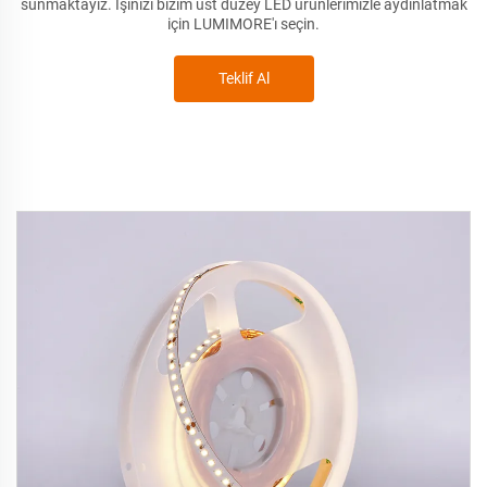
sunmaktayız. İşinizi bizim üst düzey LED ürünlerimizle aydınlatmak
için LUMIMORE'ı seçin.
Teklif Al