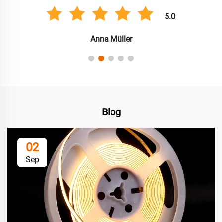
5.0
Anna Müller
Blog
02
Sep