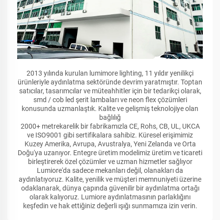
2013 yılında kurulan lumimore lighting, 11 yıldır yenilikçi
ürünleriyle aydınlatma sektöründe devrim yaratmıştır. Toptan
satıcılar, tasarımcılar ve müteahhitler için bir tedarikçi olarak,
smd / cob led şerit lambaları ve neon flex çözümleri
konusunda uzmanlaştık. Kalite ve gelişmiş teknolojiye olan
bağlılığ
2000+ metrekarelik bir fabrikamızla CE, Rohs, CB, UL, UKCA
ve ISO9001 gibi sertifikalara sahibiz. Küresel erişimimiz
Kuzey Amerika, Avrupa, Avustralya, Yeni Zelanda ve Orta
Doğu'ya uzanıyor. Entegre üretim modelimiz üretim ve ticareti
birleştirerek özel çözümler ve uzman hizmetler sağlıyor
Lumiore'da sadece mekanları değil, olanakları da
aydınlatıyoruz. Kalite, yenilik ve müşteri memnuniyeti üzerine
odaklanarak, dünya çapında güvenilir bir aydınlatma ortağı
olarak kalıyoruz. Lumiore aydınlatmasının parlaklığını
keşfedin ve hak ettiğiniz değerli ışığı sunmamıza izin verin.