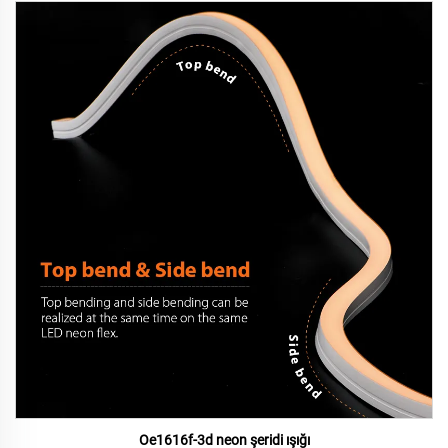
Oe1616f-3d neon şeridi ışığı