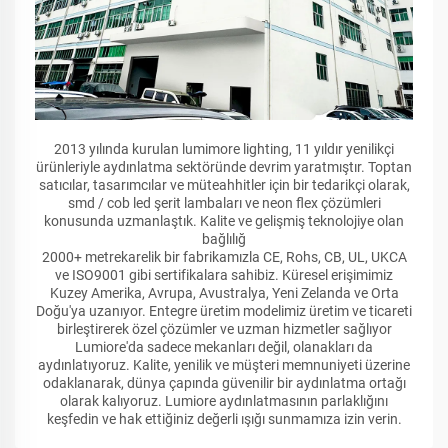
2013 yılında kurulan lumimore lighting, 11 yıldır yenilikçi
ürünleriyle aydınlatma sektöründe devrim yaratmıştır. Toptan
satıcılar, tasarımcılar ve müteahhitler için bir tedarikçi olarak,
smd / cob led şerit lambaları ve neon flex çözümleri
konusunda uzmanlaştık. Kalite ve gelişmiş teknolojiye olan
bağlılığ
2000+ metrekarelik bir fabrikamızla CE, Rohs, CB, UL, UKCA
ve ISO9001 gibi sertifikalara sahibiz. Küresel erişimimiz
Kuzey Amerika, Avrupa, Avustralya, Yeni Zelanda ve Orta
Doğu'ya uzanıyor. Entegre üretim modelimiz üretim ve ticareti
birleştirerek özel çözümler ve uzman hizmetler sağlıyor
Lumiore'da sadece mekanları değil, olanakları da
aydınlatıyoruz. Kalite, yenilik ve müşteri memnuniyeti üzerine
odaklanarak, dünya çapında güvenilir bir aydınlatma ortağı
olarak kalıyoruz. Lumiore aydınlatmasının parlaklığını
keşfedin ve hak ettiğiniz değerli ışığı sunmamıza izin verin.