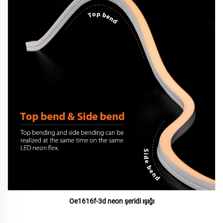
Oe1616f-3d neon şeridi ışığı