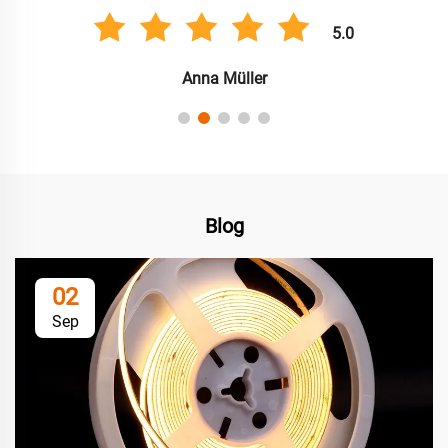
5.0
Anna Müller
Blog
02
Sep