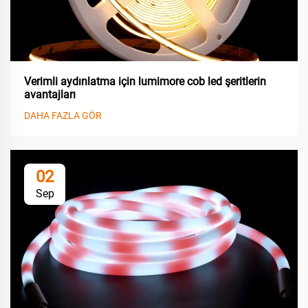
Verimli aydınlatma için lumimore cob led şeritlerin
avantajları
DAHA FAZLA GÖR
02
Sep