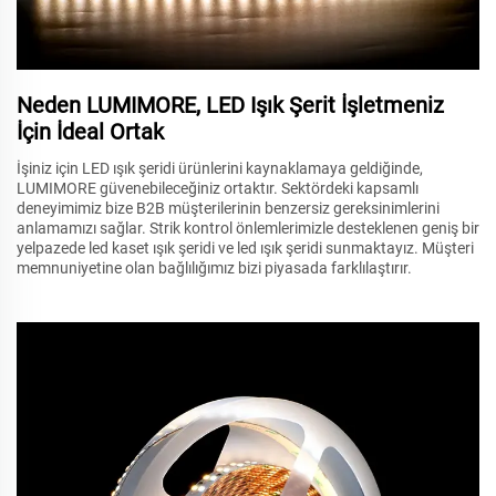
Neden LUMIMORE, LED Işık Şerit İşletmeniz
İçin İdeal Ortak
İşiniz için LED ışık şeridi ürünlerini kaynaklamaya geldiğinde,
LUMIMORE güvenebileceğiniz ortaktır. Sektördeki kapsamlı
deneyimimiz bize B2B müşterilerinin benzersiz gereksinimlerini
anlamamızı sağlar. Strik kontrol önlemlerimizle desteklenen geniş bir
yelpazede led kaset ışık şeridi ve led ışık şeridi sunmaktayız. Müşteri
memnuniyetine olan bağlılığımız bizi piyasada farklılaştırır.