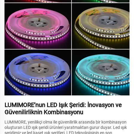
LUMIMORE’nun LED Işık Şeridi: İnovasyon ve
Güvenilirliknin Kombinasyonu
LUMIMORE, yenilikçi olma ile güvenilirlik arasında bir kombinasyon
oluşturan LED ışık şeridi ürünleri yaratmaktan gurur duyar. Led ışık
şeridimiz ve led kaset ışık şeritleri, LED teknolojisinin en son