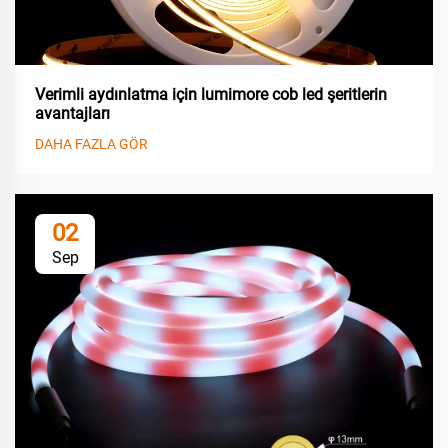
Verimli aydınlatma için lumimore cob led şeritlerin
avantajları
DAHA FAZLA GÖR
02
Sep