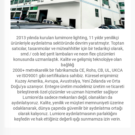
2013 yılında kurulan lumimore lighting, 11 yıldır yenilikçi
ürünleriyle aydınlatma sektöründe devrim yaratmıştır. Toptan
satıcılar, tasarımcılar ve müteahhitler için bir tedarikçi olarak,
smd / cob led şerit lambaları ve neon flex çözümleri
konusunda uzmanlaştık. Kalite ve gelişmiş teknolojiye olan
bağlılığ
2000+ metrekarelik bir fabrikamızla CE, Rohs, CB, UL, UKCA
ve ISO9001 gibi sertifikalara sahibiz. Küresel erişimimiz
Kuzey Amerika, Avrupa, Avustralya, Yeni Zelanda ve Orta
Doğu'ya uzanıyor. Entegre üretim modelimiz üretim ve ticareti
birleştirerek özel çözümler ve uzman hizmetler sağlıyor
Lumiore'da sadece mekanları değil, olanakları da
aydınlatıyoruz. Kalite, yenilik ve müşteri memnuniyeti üzerine
odaklanarak, dünya çapında güvenilir bir aydınlatma ortağı
olarak kalıyoruz. Lumiore aydınlatmasının parlaklığını
keşfedin ve hak ettiğiniz değerli ışığı sunmamıza izin verin.