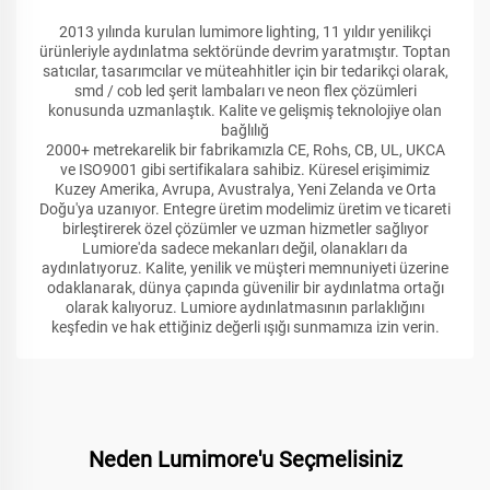
2013 yılında kurulan lumimore lighting, 11 yıldır yenilikçi
ürünleriyle aydınlatma sektöründe devrim yaratmıştır. Toptan
satıcılar, tasarımcılar ve müteahhitler için bir tedarikçi olarak,
smd / cob led şerit lambaları ve neon flex çözümleri
konusunda uzmanlaştık. Kalite ve gelişmiş teknolojiye olan
bağlılığ
2000+ metrekarelik bir fabrikamızla CE, Rohs, CB, UL, UKCA
ve ISO9001 gibi sertifikalara sahibiz. Küresel erişimimiz
Kuzey Amerika, Avrupa, Avustralya, Yeni Zelanda ve Orta
Doğu'ya uzanıyor. Entegre üretim modelimiz üretim ve ticareti
birleştirerek özel çözümler ve uzman hizmetler sağlıyor
Lumiore'da sadece mekanları değil, olanakları da
aydınlatıyoruz. Kalite, yenilik ve müşteri memnuniyeti üzerine
odaklanarak, dünya çapında güvenilir bir aydınlatma ortağı
olarak kalıyoruz. Lumiore aydınlatmasının parlaklığını
keşfedin ve hak ettiğiniz değerli ışığı sunmamıza izin verin.
Neden Lumimore'u Seçmelisiniz