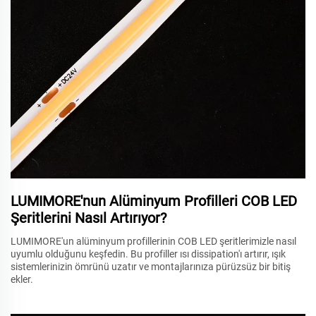
LUMIMORE'nun Alüminyum Profilleri COB LED
Şeritlerini Nasıl Artırıyor?
LUMIMORE'un alüminyum profillerinin COB LED şeritlerimizle nasıl
uyumlu olduğunu keşfedin. Bu profiller ısı dissipation'ı artırır, ışık
sistemlerinizin ömrünü uzatır ve montajlarınıza pürüzsüz bir bitiş
ekler.