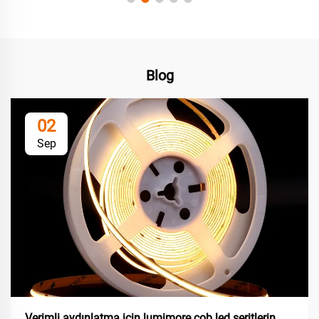
Blog
02
Sep
Verimli aydınlatma için lumimore cob led şeritlerin