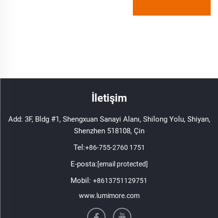
İletişim
Add: 3F, Bldg #1, Shengxuan Sanayi Alanı, Shilong Yolu, Shiyan,
Shenzhen 518108, Çin
Tel:
+86-755-2760 1751
E-posta:
[email protected]
Mobil:
+8613751129751
www.lumimore.com