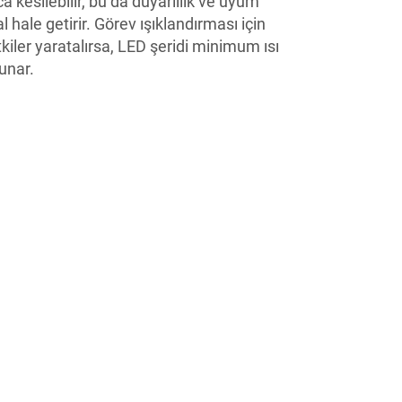
a kesilebilir, bu da duyarlılık ve uyum
al hale getirir. Görev ışıklandırması için
tkiler yaratalırsa, LED şeridi minimum ısı
sunar.