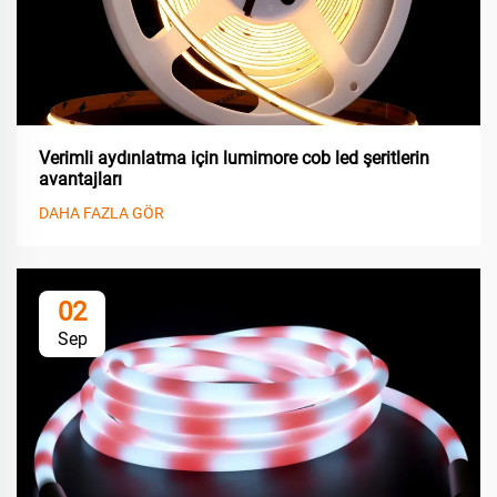
Verimli aydınlatma için lumimore cob led şeritlerin
avantajları
DAHA FAZLA GÖR
02
Sep