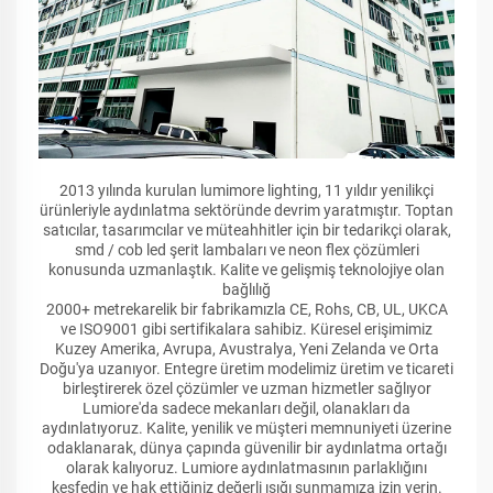
2013 yılında kurulan lumimore lighting, 11 yıldır yenilikçi
ürünleriyle aydınlatma sektöründe devrim yaratmıştır. Toptan
satıcılar, tasarımcılar ve müteahhitler için bir tedarikçi olarak,
smd / cob led şerit lambaları ve neon flex çözümleri
konusunda uzmanlaştık. Kalite ve gelişmiş teknolojiye olan
bağlılığ
2000+ metrekarelik bir fabrikamızla CE, Rohs, CB, UL, UKCA
ve ISO9001 gibi sertifikalara sahibiz. Küresel erişimimiz
Kuzey Amerika, Avrupa, Avustralya, Yeni Zelanda ve Orta
Doğu'ya uzanıyor. Entegre üretim modelimiz üretim ve ticareti
birleştirerek özel çözümler ve uzman hizmetler sağlıyor
Lumiore'da sadece mekanları değil, olanakları da
aydınlatıyoruz. Kalite, yenilik ve müşteri memnuniyeti üzerine
odaklanarak, dünya çapında güvenilir bir aydınlatma ortağı
olarak kalıyoruz. Lumiore aydınlatmasının parlaklığını
keşfedin ve hak ettiğiniz değerli ışığı sunmamıza izin verin.