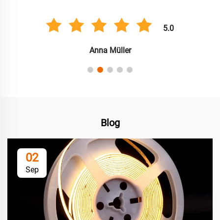
5.0
Anna Müller
Blog
02
Sep