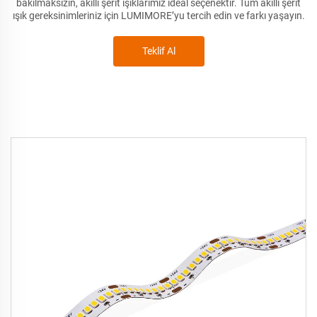
bakılmaksızın, akıllı şerit ışıklarımız ideal seçenektir. Tüm akıllı şerit
ışık gereksinimleriniz için LUMIMORE’yu tercih edin ve farkı yaşayın.
Teklif Al