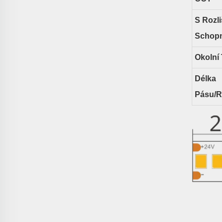
S Rozl
Schopn
Okolní 
Délka
Pásu/r