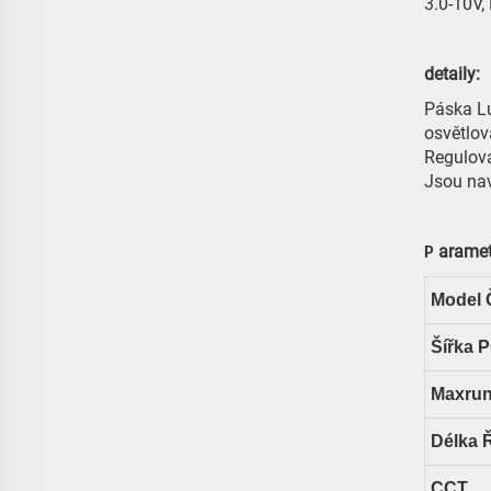
3.0-10V
detaily:
Páska Lu
osvětlov
Regulova
Jsou nav
arame
P
Model 
Šířka 
Maxru
Délka 
CCT