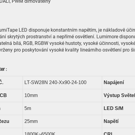
, DALI, PWM dimovatelný
miTape LED disponuje konstantním napětím, je nákladově účinná,
ání skrytých prostranství a nepřímé osvětlení. Lumimore disponu
telná bílá, RGB, RGBW vysoké hustoty, vysoké účinnosti, vysoké
rženy pro poskytování vysoké kvality lineárního osvětlení pro ši
ter
:
Č.
LT-SW28N
24
0-Xx90-24-100
Napájení
PCB
10
Mm
Výstup Světe
n
5
M
LED
S/m
Řezu
25
Mm
Napětí
18
00K~6500K
CRI