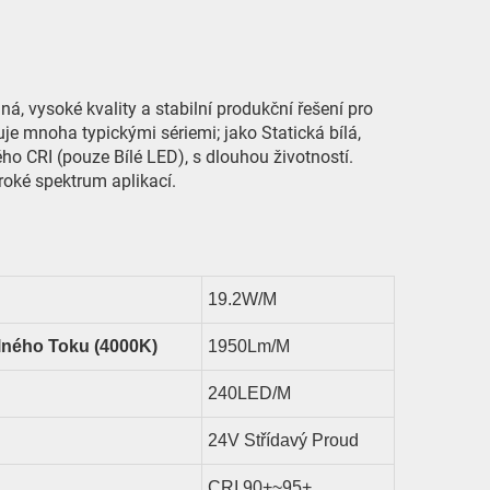
 vysoké kvality a stabilní produkční řešení pro
je mnoha typickými sériemi; jako Statická bílá,
ho CRI (pouze Bílé LED), s dlouhou životností.
roké spektrum aplikací.
19.2
W/m
lného Toku (4000K)
1950
Lm/m
240LED/M
24V Střídavý Proud
CRI
9
0+~95+