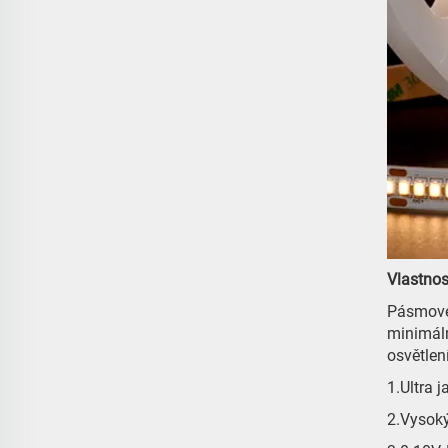
Vlastnos
Pásmové 
minimál
osvětlen
1.Ultra 
2.Vysok