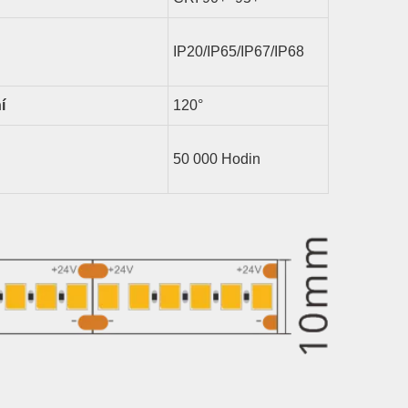
IP20/IP65/IP67/IP68
í
1
2
0°
50 000 Hodin