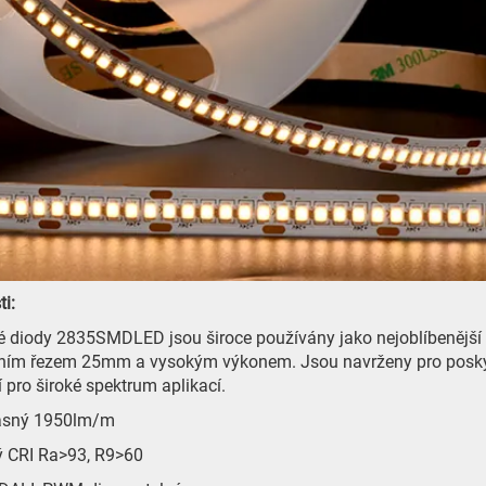
ti:
diody 2835SMDLED jsou široce používány jako nejoblíbenější 
ním řezem 25mm a vysokým výkonem. Jsou navrženy pro poskyto
í pro široké spektrum aplikací.
jasný 1950lm/m
ý CRI Ra>93, R9>60