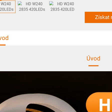
Získat
vod
Úvod