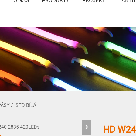
A
O NÁS
PRODUKTY
PROJEKTY
AKTU
PÁSY
/
STD BÍLÁ
HD W24