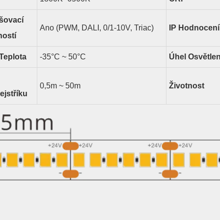
išovací
Ano (PWM, DALI, 0/1-10V, Triac)
IP Hodnocení
ostí
Teplota
-35°C ~ 50°C
Úhel Osvětlen
0,5m ~ 50m
Životnost
ejstříku