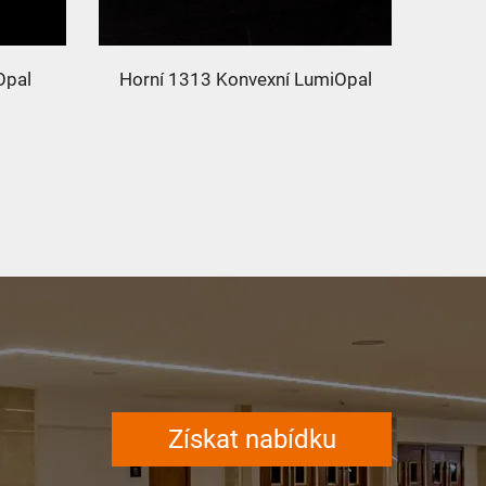
Opal
Horní 1313 Konvexní LumiOpal
Získat nabídku