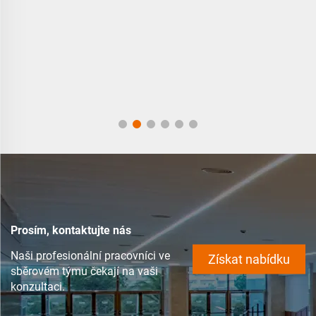
Boční 0613 Kupole LumiOpal Boční 0+613 Kupole
Prosím, kontaktujte nás
Naši profesionální pracovníci ve
Získat nabídku
sběrovém týmu čekají na vaši
konzultaci.