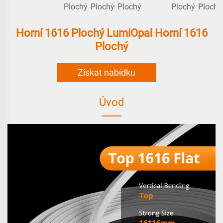
Horní 1616 Plochý LumiOpal Horní 1616
Plochý
Získat nabídku
Úvod