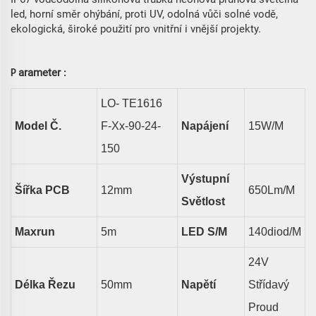
led, horní směr ohýbání, proti UV, odolná vůči solné vodě,
ekologická, široké použití pro vnitřní i vnější projekty.
arameter
P
:
LO-
TE1616
Model Č.
F-Xx-90-24-
Napájení
15
W/m
150
Výstupní
Šířka PCB
12
Mm
650
Lm/m
Světlost
Maxrun
5m
LED
S/m
140diod/m
24V
Délka Řezu
50
Mm
Napětí
Střídavý
Proud