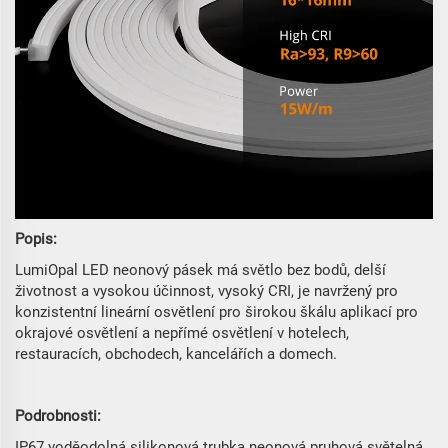
Popis:
LumiOpal LED neonový pásek má světlo bez bodů, delší
životnost a vysokou účinnost, vysoký CRI, je navržený pro
konzistentní lineární osvětlení pro širokou škálu aplikací pro
okrajové osvětlení a nepřímé osvětlení v hotelech,
restauracích, obchodech, kancelářích a domech.
Podrobnosti:
IP67 voděodolná silikonová trubka neonová pruhová světelná