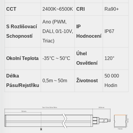
CCT
2400K~6500K
CRI
Ra90+
Ano (PWM,
S Rozlišovací
IP
DALI, 0/1-10V,
IP67
Schopností
Hodnocení
Triac)
Úhel
Okolní Teplota
-35°C ~ 50°C
1
2
0°
Osvětlení
Délka
50 000
0,5m ~ 50m
Životnost
Pásu/rejstříku
Hodin