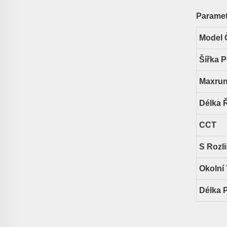
Paramet
Model 
Šířka 
Maxru
Délka 
CCT
S Rozl
Okolní 
Délka 