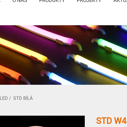
A
O NÁS
PRODUKTY
PROJEKTY
AKTU
 LED
/
STD BÍLÁ
STD W4