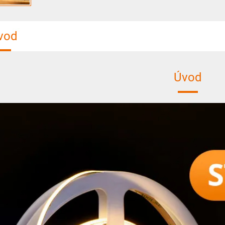
vod
Úvod