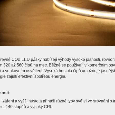
evné COB LED pásky nabízejí výhody vysoké jasnosti, rovnoměr
 320 až 560 čipů na metr. Běžně se používají v komerčním osvětl
í a venkovním osvětlení. Vysoká hustota čipů umožňuje jasnějš
gie zajistí efektivní spotřebu energie.
osti:
el záření a vyšší hustota přináší různé typy světel ve srovnání
ení 140 stupňů a vysoký CRI.