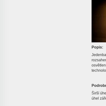
Popis:
Jedenbar
rozsahem
osvětlen
technolo
Podrobn
Širší úh
úhel zář