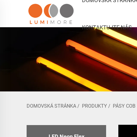
DOMOVSKÁ STRÁNK
KONTAKTUJTE NÁS
DOMOVSKÁ STRÁNKA
/
PRODUKTY
/
PÁSY COB
LED Neon Flex