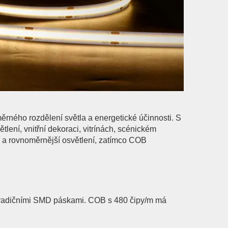
ného rozdělení světla a energetické účinnosti. S
ení, vnitřní dekoraci, vitrínách, scénickém
í a rovnoměrnější osvětlení, zatímco COB
 s tradičními SMD páskami. COB s 480 čipy/m má