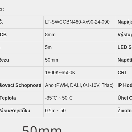
r:
Č.
LT-SWCOBN480-Xx90-24-090
Napáj
PCB
8
Mm
Výstu
n
5
M
LED
S
Řezu
50
Mm
Napětí
18
00K~6500K
CRI
išovací Schopností
Ano (PWM, DALI, 0/1-10V, Triac)
IP Ho
Teplota
-35°C ~ 50°C
Úhel O
Pásu/rejstříku
0.5m ~
50
Životn