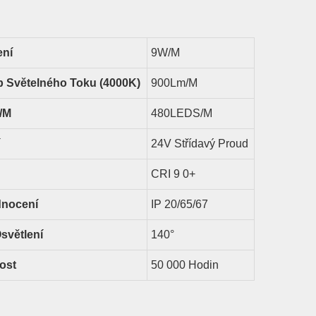
ení
9
W/m
p Světelného Toku (4000K)
900
Lm/m
/m
480LEDS/M
24V Střídavý Proud
CRI 9
0
+
dnocení
IP
20/65/67
světlení
140
°
ost
50 000 Hodin