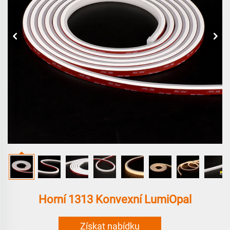
Horní 1313 Konvexní LumiOpal
Získat nabídku