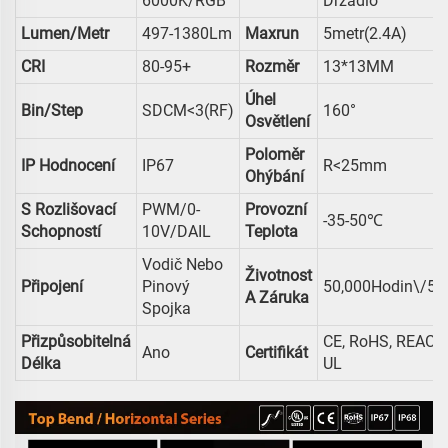
6000K/RGB
Držadlo
Lumen/metr
497-1380Lm
Maxrun
5metr(2.4A)
CRI
80-95+
Rozměr
13*13MM
Úhel
Bin/Step
SDCM<3(RF)
160°
Osvětlení
Poloměr
IP Hodnocení
IP67
R<25mm
Ohýbání
S Rozlišovací
PWM/0-
Provozní
-35-50℃
Schopností
10V/DAIL
Teplota
Vodič Nebo
Životnost
Připojení
Pinový
50,000Hodin\/5le
A Záruka
Spojka
Přizpůsobitelná
CE, RoHS, REACH
Ano
Certifikát
Délka
UL