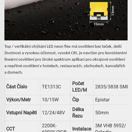
Top / vertikální ohýbání LED neon flex má osvětlení bez teček, delší
životnost a vysokou účinnost, vysoké CRI, je navržen pro konzistentní
lineární osvětlení pro široké spektrum aplikací pro okrajové osvětlení
a nepřímé osvětlení v hotelech, restauracích, obchodech, kancelářích
a domech.
Počet
Část Číslo
TE1313C
2835/3838 SMD
LED/M
Výkon/metr
10/15W
Čip
Epistar
Délka
Vstupní Napětí
12/24/48V
50mm
Řezu
2200K-
3M VHB 5952/
CCT
Instalace