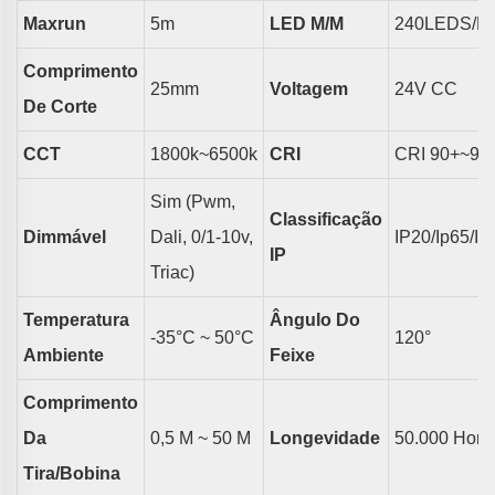
Maxrun
5
M
LED
M/m
240LEDS/M
Comprimento
25
Mm
Voltagem
24V CC
De Corte
CCT
18
00k~6500k
CRI
CRI
9
0+~95
Sim (pwm,
Classificação
Dimmável
Dali, 0/1-10v,
IP20/ip65/ip
IP
Triac)
Temperatura
Ângulo Do
-35°C ~ 50°C
1
2
0°
Ambiente
Feixe
Comprimento
Da
0,5 M ~ 50 M
Longevidade
50.000 Hora
Tira/bobina