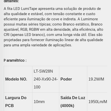
detalhes:
A fita LED LumiTape apresenta uma solução de produto de
alta qualidade e estável, com tensão constante e custo
eficiente para iluminação de cove e indireta. A Lumimore
possui muitas séries típicas; como Branco estático, Branco
ajustável, RGB, RGBW em alta densidade, alta eficiência, alto
CRI (apenas LED branco), com uma longa vida útil. Elas são
projetadas para fornecer iluminação linear de alta qualidade
para uma ampla variedade de aplicações.
aramétrico
P
:
LT-SW28N
Modelo NO.
24
0-Xx90-24-
Poder
19.2
W/m
100
Largura Do
Saída De Luz
10
Mm
1950
Lm/m
PCB
(4000k)