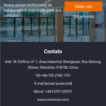
Nossa equipe profissional de
Obter um
vendas está à disposição para sua
consulta.
Orçamento
Contato
Add: 3F, Edifício nº 1, Área Industrial Shengxuan, Rua Shilong,
Shiyan, Shenzhen 518108, China
Tel:
+86-755-2760 1751
E-mail:
[email protected]
Móvel:
+8613751129751
www.lumimore.com