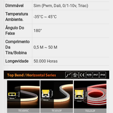
Dimmável
Sim (pwm, Dali, 0/1-10v, Triac)
Temperatura
-35°C ~ 45°C
Ambiente.
Ângulo Do
180°
Feixe
Comprimento
Da
0,5 M ~ 50 M
Tira/bobina
Longevidade
50.000 Horas