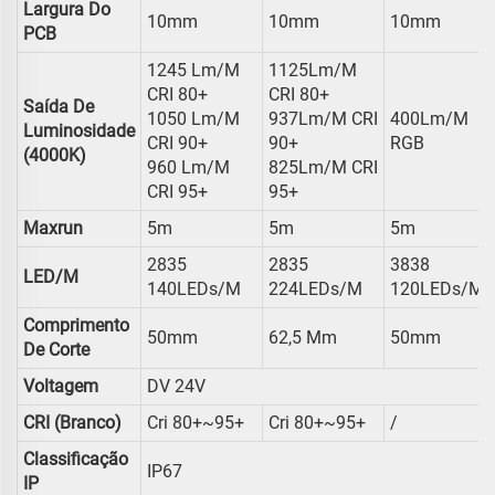
Largura Do
10mm
10mm
10mm
PCB
1245 Lm/m
1125Lm/m
CRI 80+
CRI 80+
Saída De
1050 Lm/m
937Lm/m CRI
400Lm/m
Luminosidade
CRI 90+
90+
RGB
(4000K)
960 Lm/m
825Lm/m CRI
CRI 95+
95+
Maxrun
5m
5m
5m
2835
2835
3838
LED/m
140LEDs/m
224LEDs/m
120LEDs/m
Comprimento
50mm
62,5 Mm
50mm
De Corte
Voltagem
DV 24V
CRI (Branco)
Cri 80+~95+
Cri 80+~95+
/
Classificação
IP67
IP