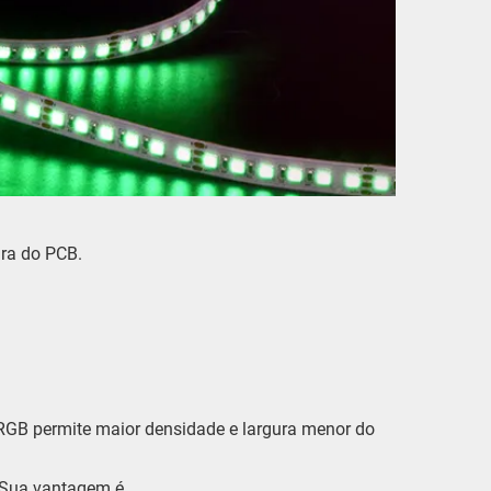
ura do PCB.
B permite maior densidade e largura menor do
. Sua vantagem é