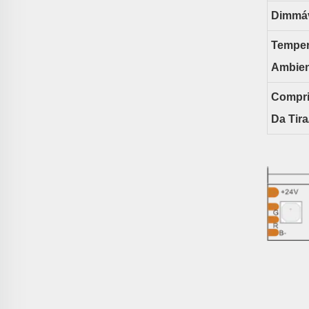
Dimmá
Temper
Ambien
Compr
Da Tir