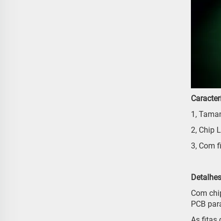
Caracter
1, Taman
2, Chip
3, Com f
Detalhes
Com chi
PCB para
As fitas