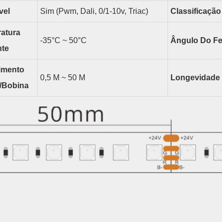
vel
Sim (pwm, Dali, 0/1-10v, Triac)
Classificação
atura
-35°C ~ 50°C
Ângulo Do Fe
te
imento
0,5 M ~ 50 M
Longevidade
a/bobina