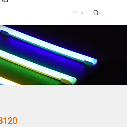
IAS
PT
B120