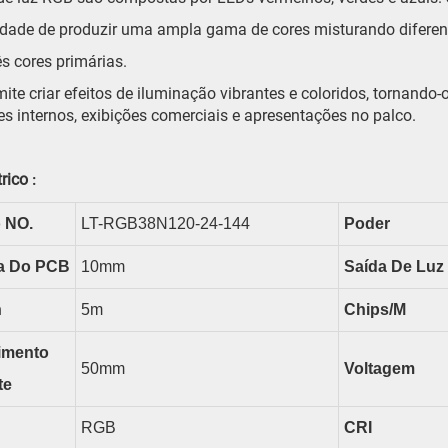
dade de produzir uma ampla gama de cores misturando diferen
ês cores primárias.
mite criar efeitos de iluminação vibrantes e coloridos, tornan
s internos, exibições comerciais e apresentações no palco.
rico
:
 NO.
LT-RGB38N120-24-144
Poder
a Do PCB
10
Mm
Saída De Luz 
n
5m
Chips/m
imento
50
Mm
Voltagem
te
RGB
CRI