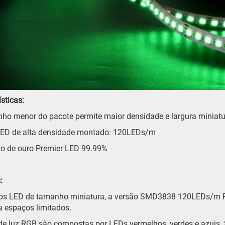
ísticas:
ho menor do pacote permite maior densidade e largura miniat
 LED de alta densidade montado: 120LEDs/m
io de ouro Premier LED 99.99%
:
ps LED de tamanho miniatura, a versão SMD3838 120LEDs/m RG
 espaços limitados.
 de luz RGB são compostas por LEDs vermelhos, verdes e azuis