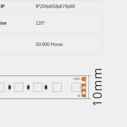
 IP
IP20/ip65/ip67/ip68
ixe
1
2
0°
50.000 Horas