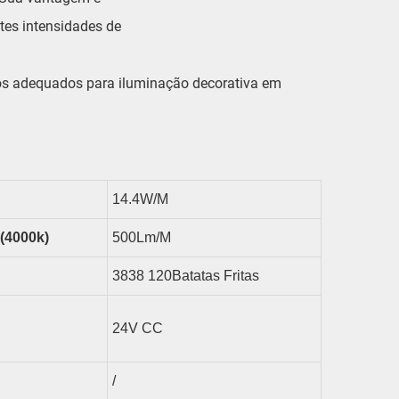
tes intensidades de
do-os adequados para iluminação decorativa em
14.4
W/m
(4000k)
500
Lm/m
3838
120
Batatas Fritas
24V CC
/