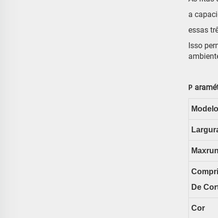
a capaci
essas tr
Isso per
ambiente
aramét
P
Modelo
Largur
Maxru
Compr
De Cor
Cor