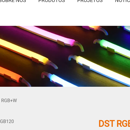
SOBRE NÓS
PRODUTOS
PROJETOS
NOTÍC
/
RGB+W
DST RG