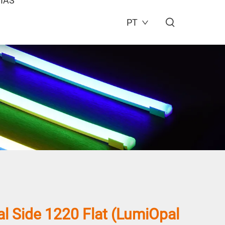
IAS
PT
l Side 1220 Flat (LumiOpal