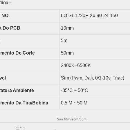
rico
:
 NO.
LO-SE1220F-Xx-90-24-150
a Do PCB
10
Mm
n
5m
mento De Corte
50
Mm
2400K~6500K
vel
Sim (pwm, Dali, 0/1-10v, Triac)
atura Ambiente
-35°C ~ 50°C
mento Da Tira/bobina
0,5 M ~ 50 M