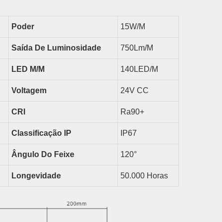
Poder
15
W/m
Saída De Luminosidade
750
Lm/m
LED
M/m
140LED/m
Voltagem
24V CC
CRI
Ra90+
Classificação IP
IP67
Ângulo Do Feixe
1
2
0°
Longevidade
50.000 Horas