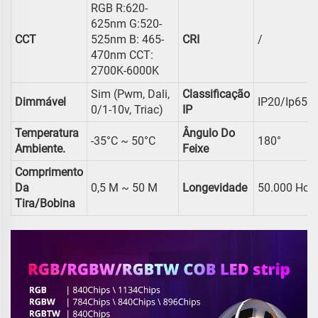
RGB R:620-
625nm G:520-
CCT
525nm B: 465-
CRI
/
470nm CCT:
2700K-6000K
Sim (pwm, Dali,
Classificação
Dimmável
IP20/ip65/i
0/1-10v, Triac)
IP
Temperatura
Ângulo Do
-35°C ~ 50°C
180°
Ambiente.
Feixe
Comprimento
Da
0,5 M ~ 50 M
Longevidade
50.000 Hor
Tira/bobina