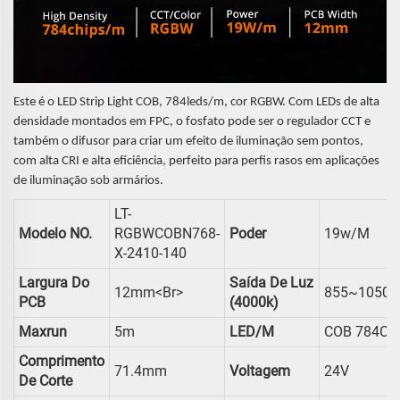
Este é o LED Strip Light COB, 784leds/m, cor RGBW. Com LEDs de alta
densidade montados em FPC, o fosfato pode ser o regulador CCT e
também o difusor para criar um efeito de iluminação sem pontos,
com alta CRI e alta eficiência, perfeito para perfis rasos em aplicações
de iluminação sob armários.
LT-
Modelo NO.
RGBWCOBN768-
Poder
19w/m
X-2410-140
Largura Do
Saída De Luz
12mm<br>
855~1050 
PCB
(4000k)
Maxrun
5m
LED/m
COB 784Ch
Comprimento
71.4mm
Voltagem
24V
De Corte