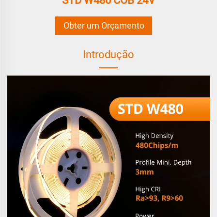
STD W480 COB 24V
Obter um Orçamento
Introdução