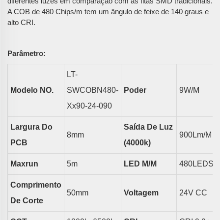
diferentes luzes em comparação com as fitas SMD tradicionais.
A COB de 480 Chips/m tem um ângulo de feixe de 140 graus e
alto CRI.
Parâmetro:
LT-
Modelo NO.
SWCOBN480-
Poder
9
W/m
Xx90-24-090
Largura Do
Saída De Luz
8
Mm
900
Lm/m
PCB
(4000k)
Maxrun
5
M
LED
M/m
480LEDS/
Comprimento
50
Mm
Voltagem
24V CC
De Corte