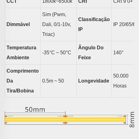
CCT
18
00k~6500k
CRI
CRI 9
0
+
Sim (pwm,
Classificação
Dimmável
Dali, 0/1-10v,
IP
20/65/67
IP
Triac)
Temperatura
Ângulo Do
-35°C ~ 50°C
140
°
Ambiente
Feixe
Comprimento
50.000
Da
0.5m ~
50
Longevidade
Horas
Tira/bobina