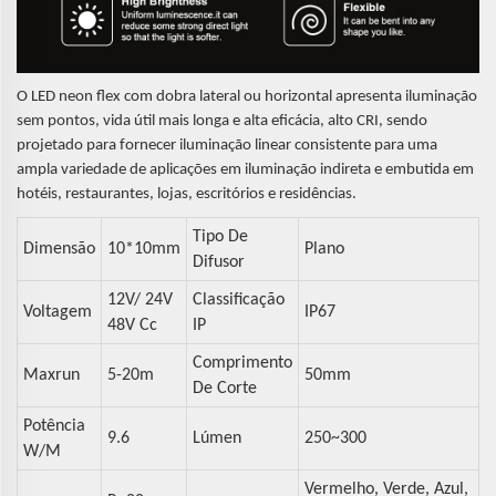
O LED neon flex com dobra lateral ou horizontal apresenta iluminação
sem pontos, vida útil mais longa e alta eficácia, alto CRI, sendo
projetado para fornecer iluminação linear consistente para uma
ampla variedade de aplicações em iluminação indireta e embutida em
hotéis, restaurantes, lojas, escritórios e residências.
Tipo De
Dimensão
10*10mm
Plano
Difusor
12V/ 24V
Classificação
Voltagem
IP67
48V Cc
IP
Comprimento
Maxrun
5-20m
50mm
De Corte
Potência
9.6
Lúmen
250~300
W/m
Vermelho, Verde, Azul,