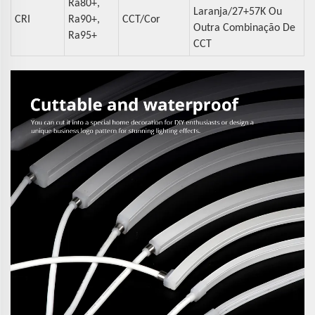
Ra80+,
Laranja/27+57K Ou
CRI
Ra90+,
CCT/Cor
Outra Combinação De
Ra95+
CCT