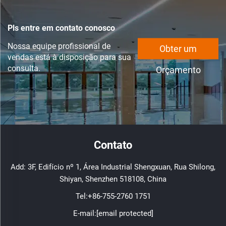
Pls entre em contato conosco
Nossa equipe profissional de
Obter um
vendas está à disposição para sua
consulta.
Orçamento
Contato
Add: 3F, Edifício nº 1, Área Industrial Shengxuan, Rua Shilong,
Shiyan, Shenzhen 518108, China
Tel:
+86-755-2760 1751
E-mail:
[email protected]