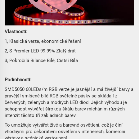
Vlastnosti:
1, Klasická verze, ekonomické řešení
2, S Premier LED 99.99% Zlatý drát
3, Pokročilá Bilance Bílé, Čistší Bílá
Podrobnosti:
SMD5050 60LEDs/m RGB verze je jasnější a má živější barvy a
pravější smíšené bílé.RGB světelné pásky se skládají z
červených, zelených a modrých LED diod. Jejich výhodou je
schopnost vytvářet širokou škálu barev mícháním různých
intenzit těchto tří základních barev.
To umožňuje vytvářet živé a barevné osvětlení, což je činí
vhodnými pro dekorativní osvětlení v interiérech, komerční
výstavy a scénická vystoupení.