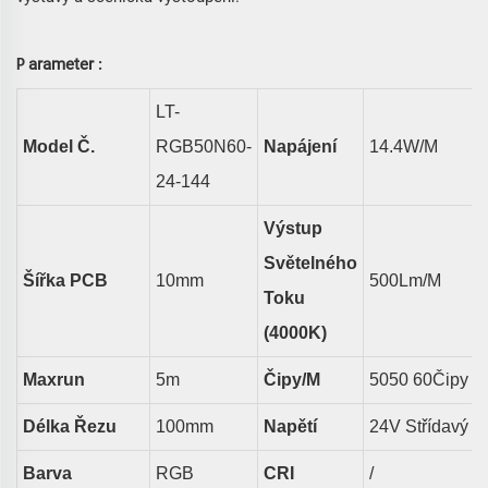
arameter
P
:
LT-
Model Č.
RGB50N60-
Napájení
14.4
W/m
24-144
Výstup
Světelného
Šířka PCB
10
Mm
500
Lm/m
Toku
(4000K)
Maxrun
5m
Čipy/m
5050
60
Čipy
Délka Řezu
100
Mm
Napětí
24V Střídavý P
Barva
RGB
CRI
/