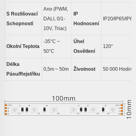
Ano (PWM,
S Rozlišovací
IP
DALI, 0/1-
IP20/IP65/IP67
Schopností
Hodnocení
10V, Triac)
-35°C ~
Úhel
Okolní Teplota
1
2
0°
50°C
Osvětlení
Délka
0,5m ~ 50m
Životnost
50 000 Hodin
Pásu/rejstříku