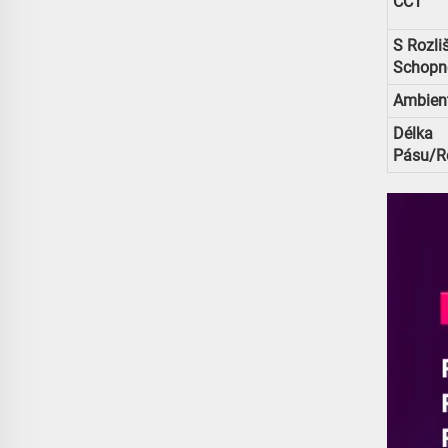
CCT
S Rozli
Schopn
Ambient
Délka
Pásu/re