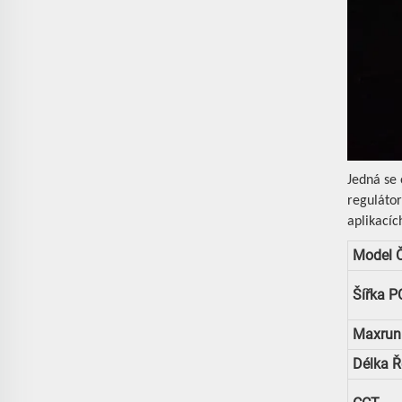
Jedná se
regulátor
aplikacíc
Model Č
Šířka P
Maxrun
Délka 