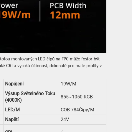
stotou montovaných LED čipů na FPC může fosfor být
ké CRI a vysoká účinnost, dokonalé pro malé profily v
Napájení
19W/m
Výstup Světelného Toku
855~1050 RGB
(4000K)
LED/m
COB 784Čipy/m
Napětí
24V