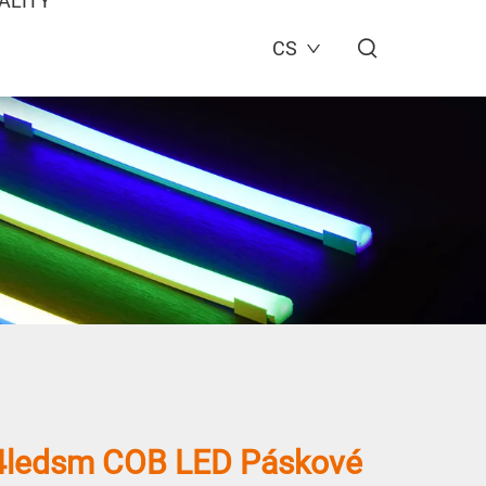
ALITY
CS
4ledsm COB LED Páskové