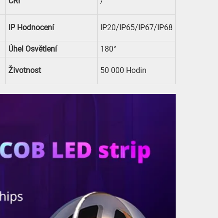
CRI
/
IP Hodnocení
IP20/IP65/IP67/IP68
Úhel Osvětlení
180°
Životnost
50 000 Hodin