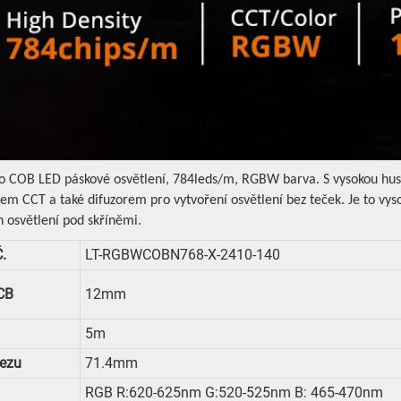
 o COB LED páskové osvětlení, 784leds/m, RGBW barva. S vysokou hu
em CCT a také difuzorem pro vytvoření osvětlení bez teček. Je to vyso
h osvětlení pod skříněmi.
.
LT-RGBWCOBN768-X-2410-140
CB
12mm
5m
Řezu
71.4mm
RGB R:620-625nm G:520-525nm B: 465-470nm