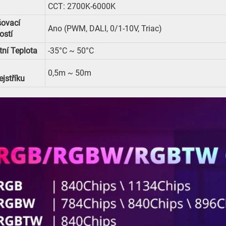
CCT: 2700K-6000K
šovací
Ano (PWM, DALI, 0/1-10V, Triac)
ostí
ní Teplota
-35°C ~ 50°C
0,5m ~ 50m
jstříku