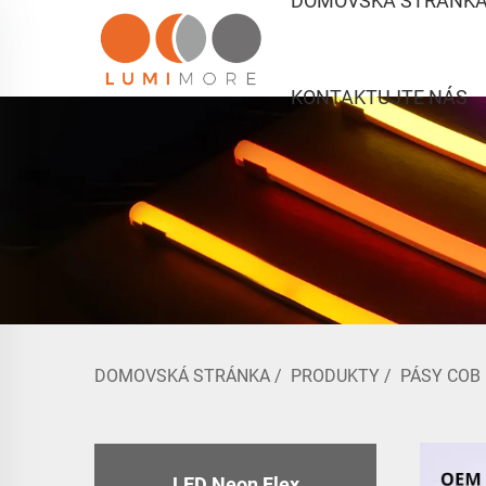
DOMOVSKÁ STRÁNK
KONTAKTUJTE NÁS
DOMOVSKÁ STRÁNKA
/
PRODUKTY
/
PÁSY COB
LED Neon Flex