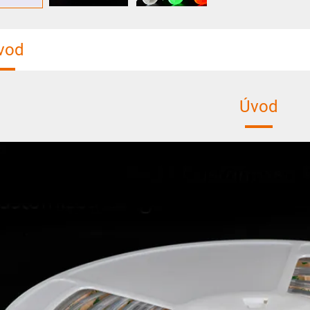
vod
Úvod