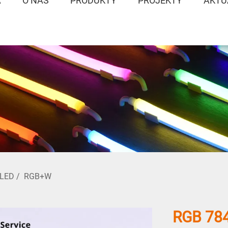
A
O NÁS
PRODUKTY
PROJEKTY
AKTU
 LED
/
RGB+W
RGB 78