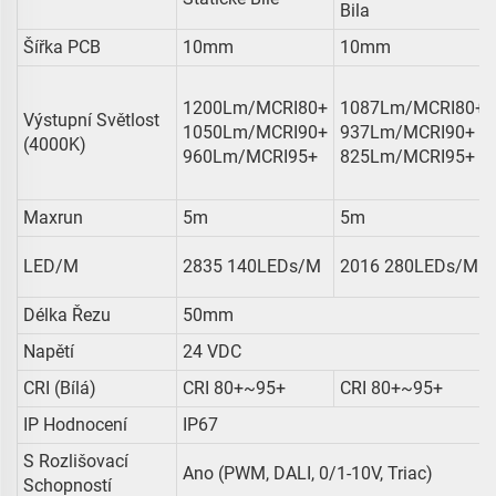
Bila
Šířka PCB
10mm
10mm
1200Lm/mCRI80+
1087Lm/mCRI80+
Výstupní Světlost
1050Lm/mCRI90+
937Lm/mCRI90+
(4000K)
960Lm/mCRI95+
825Lm/mCRI95+
Maxrun
5m
5m
LED/m
2835 140LEDs/m
2016 280LEDs/m
Délka Řezu
50mm
Napětí
24 VDC
CRI (Bílá)
CRI 80+~95+
CRI 80+~95+
IP Hodnocení
IP67
S Rozlišovací
Ano (PWM, DALI, 0/1-10V, Triac)
Schopností