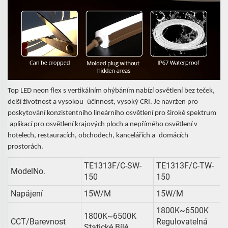
Top LED neon flex s vertikálním ohýbáním nabízí osvětlení bez teček,
delší životnost a vysokou
účinnost, vysoký CRI. Je navržen pro
poskytování konzistentního lineárního osvětlení pro široké spektrum
aplikací pro osvětlení krajových ploch a nepřímého osvětlení v
hotelech, restauracích, obchodech, kancelářích a
domácích
prostorách.
TE1313F/C-SW-
TE1313F/C-TW-
ModelNo.
150
150
Napájení
15W/m
15W/m
1800K~6500K
1800K~6500K
CCT/Barevnost
Regulovatelná
Statické Bílé