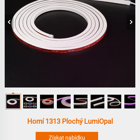
Horní 1313 Plochý LumiOpal
Získat nabídku