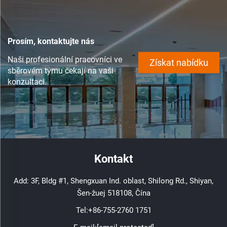
Prosím, kontaktujte nás
Naši profesionální pracovníci ve
Získat nabídku
sběrovém týmu čekají na vaši
konzultaci.
Kontakt
Add: 3F, Bldg #1, Shengxuan Ind. oblast, Shilong Rd., Shiyan,
Šen-žuej 518108, Čína
Tel:
+86-755-2760 1751