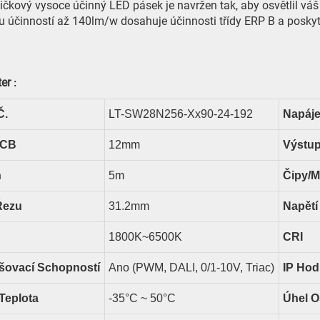
ičkový vysoce účinný LED pásek je navržen tak, aby osvětlil v
u účinností až 140lm/w dosahuje účinnosti třídy ERP B a posky
ter
:
Č.
LT-SW28N256-Xx90-24-192
Napáje
PCB
12
Mm
Výstup
n
5m
Čipy/m
Řezu
31.2
Mm
Napětí
18
00K~6500K
CRI
išovací Schopností
Ano (PWM, DALI, 0/1-10V, Triac)
IP Hod
Teplota
-35°C ~ 50°C
Úhel O