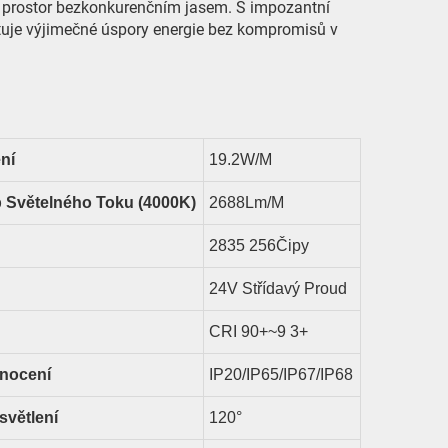
áš prostor bezkonkurenčním jasem. S impozantní
tuje výjimečné úspory energie bez kompromisů v
ní
19.2
W/m
 Světelného Toku (4000K)
2688
Lm/m
2835
256
Čipy
24V Střídavý Proud
CRI 90+~9
3
+
nocení
IP20/IP65/IP67/IP68
světlení
1
2
0°