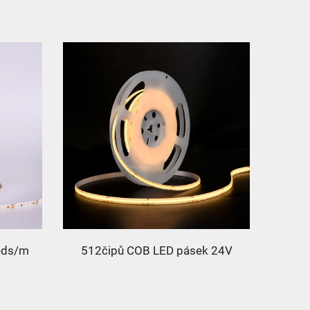
eds/m
512čipů COB LED pásek 24V
PRO Bí