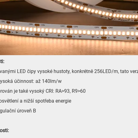
ti:
anými LED čipy vysoké hustoty, konkrétně 256LED/m, tato verze
 vysoká účinnost: až 140lm/w
rován je také vysoký CRI: RA>93, R9>60
 osvětlení a nižší spotřeba energie
regulační úroveň B
sti: