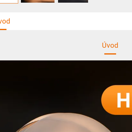
vod
Úvod