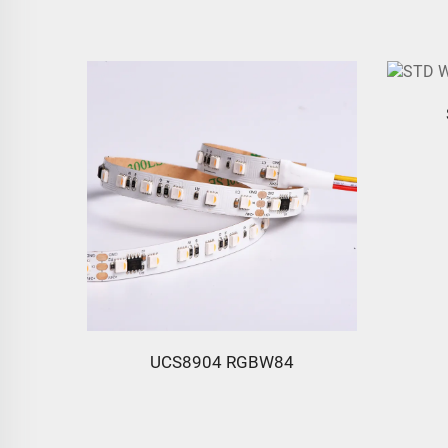
l Boční
UCS8904 RGBW84