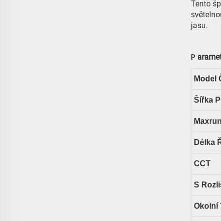
Tento šp
světelno
jasu.
arame
P
Model 
Šířka 
Maxru
Délka 
CCT
S Rozl
Okolní 