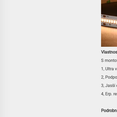
Vlastnos
S montov
1, Ultra
2, Podpo
3, Jasší
4, Erp. 
Podrobno