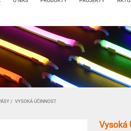
A
O NÁS
PRODUKTY
PROJEKTY
AKTU
PÁSY
/
VYSOKÁ ÚČINNOST
Vysoká 