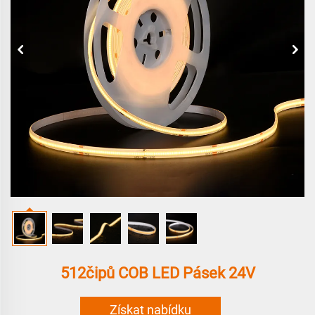
512čipů COB LED Pásek 24V
Získat nabídku