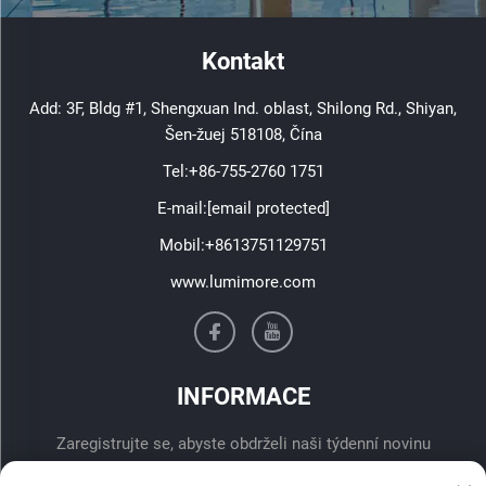
Kontakt
Add: 3F, Bldg #1, Shengxuan Ind. oblast, Shilong Rd., Shiyan,
Šen-žuej 518108, Čína
Tel:
+86-755-2760 1751
E-mail:
[email protected]
Mobil:
+8613751129751
www.lumimore.com
INFORMACE
Zaregistrujte se, abyste obdrželi naši týdenní novinu