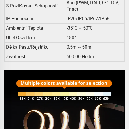
Ano (PWM, DALI, 0/1-10V,
S Rozlišovací Schopností
Triac)
IP Hodnocení
IP20/IP65/IP67/IP68
Ambientní Teplota
-35°C ~ 50°C
Úhel Osvětlení
180°
Délka Pásu/rejstříku
0,5m ~ 50m
Životnost
50 000 Hodin