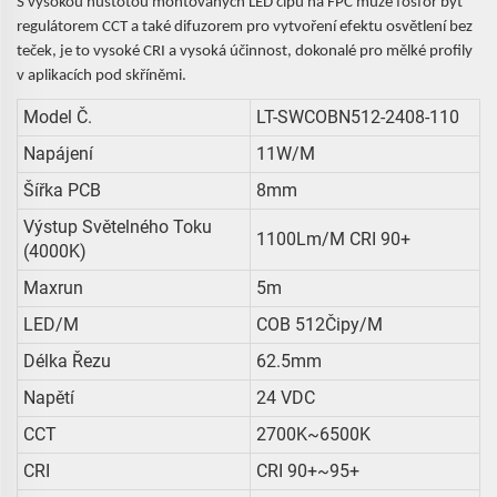
S vysokou hustotou montovaných LED čipů na FPC může fosfor být
regulátorem CCT a také difuzorem pro vytvoření efektu osvětlení bez
teček, je to vysoké CRI a vysoká účinnost, dokonalé pro mělké profily
v aplikacích pod skříněmi.
Model Č.
LT-SWCOBN512-2408-110
Napájení
11W/m
Šířka PCB
8mm
Výstup Světelného Toku
1100Lm/m CRI 90+
(4000K)
Maxrun
5m
LED/m
COB 512Čipy/m
Délka Řezu
62.5mm
Napětí
24 VDC
CCT
2700K~6500K
CRI
CRI 90+~95+