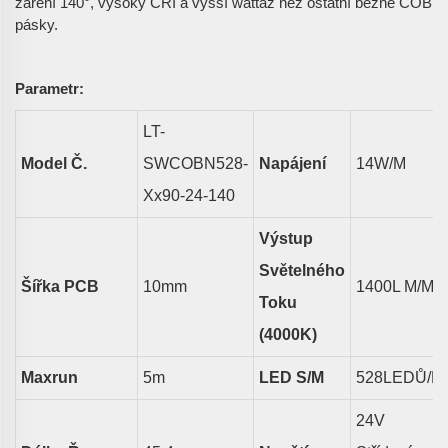
záření 140°, vysoký CRI a vyšší wattáž než ostatní běžné COB
pásky.
Parametr:
LT-
Model Č.
SWCOBN528-
Napájení
14
W/m
Xx90-24-140
Výstup
Světelného
Šířka PCB
10
Mm
1400L
M/m
Toku
(4000K)
Maxrun
5
M
LED
S/m
528LEDŮ/M
24V