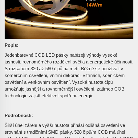
Popis:
Jedenbarevné COB LED pásky nabízejí výhody vysoké
jasnosti, rovnoměrného rozdělení světla a energetické účinnosti.
S rozsahem 320 až 560 čipů na metr. Běžně se používají v
komerčním osvětlení, vnitřní dekoraci, vitrínách, scénickém
osvětlení a venkovním osvětlení. Vysoká hustota čipů
umožňuje jasnější a rovnoměrnější osvětlení, zatímco COB
technologie zajistí efektivní spotřebu energie.
Podrobnosti:
Širší úhel záření a vyšší hustota přináší odlišná osvětlení ve
srovnání s tradičními SMD pásky. 528 čipů/m COB má úhel