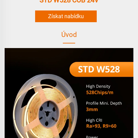
STD W528 COB 24V
Získat nabídku
Úvod