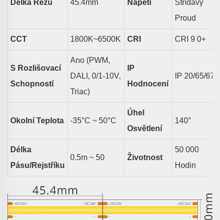
Délka Řezu
45.4
Mm
Napětí
Střídavý
Proud
CCT
18
00K~6500K
CRI
CRI 9
0
+
Ano (PWM,
S Rozlišovací
IP
DALI, 0/1-10V,
IP
20/65/67
Schopností
Hodnocení
Triac)
Úhel
Okolní Teplota
-35°C ~ 50°C
140
°
Osvětlení
Délka
50 000
0.5m ~
50
Životnost
Pásu/rejstříku
Hodin