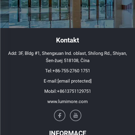
Kontakt
Add: 3F, Bldg #1, Shengxuan Ind. oblast, Shilong Rd., Shiyan,
Šen-žuej 518108, Čína
Tel:
+86-755-2760 1751
E-mail:
[email protected]
Mobil:
+8613751129751
www.lumimore.com
INFORMACE