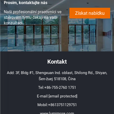
Prosím, kontaktujte nás
Naši profesionální pracovníci ve
Získat nabídku
sběrovém týmu čekají na vaši
konzultaci.
Kontakt
Add: 3F, Bldg #1, Shengxuan Ind. oblast, Shilong Rd., Shiyan,
Šen-žuej 518108, Čína
Tel:
+86-755-2760 1751
E-mail:
[email protected]
Mobil:
+8613751129751
www.lumimore.com