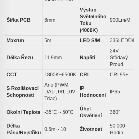
Výstup
Světelného
Šířka PCB
6
Mm
900
Lm/m
Toku
(4000K)
Maxrun
5
M
LED
S/m
336LEDŮ/M
24V
Délka Řezu
11.9
Mm
Napětí
Střídavý
Proud
CCT
18
00K~6500K
CRI
CRI 95+
Ano (PWM,
S Rozlišovací
IP
DALI, 0/1-10V,
IP65
Schopností
Hodnocení
Triac)
Úhel
Okolní Teplota
-35°C ~ 50°C
360
°
Osvětlení
Délka
50 000
0.5m ~
10
Životnost
Pásu/rejstříku
Hodin