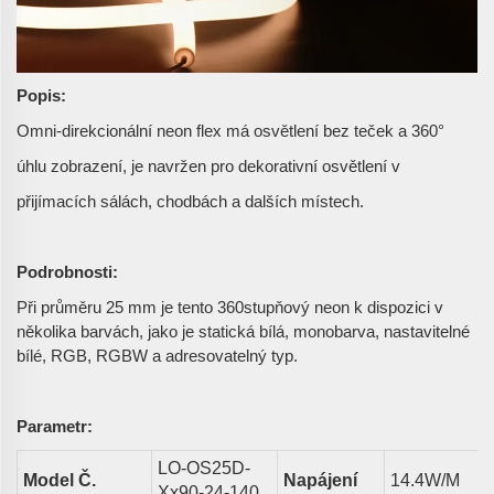
Popis:
Omni-direkcionální neon flex má osvětlení bez teček a 360°
úhlu zobrazení, je navržen pro dekorativní osvětlení v
přijímacích sálách, chodbách a dalších místech.
Podrobnosti:
Při průměru 25 mm je tento 360stupňový neon k dispozici v
několika barvách, jako je statická bílá, monobarva, nastavitelné
bílé, RGB, RGBW a adresovatelný typ.
Parametr:
LO-OS25D-
Model Č.
Napájení
14.4
W/m
Xx90-24-140