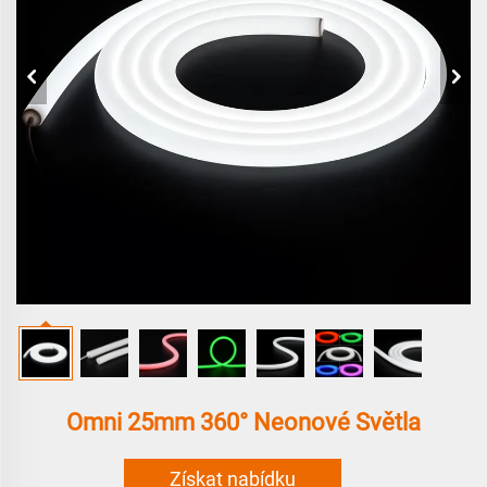
Omni 25mm 360° Neonové Světla
Získat nabídku