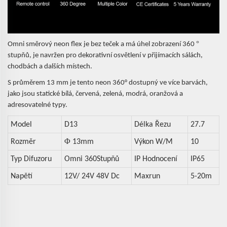
°
Omni směrový neon flex je bez teček a má úhel zobrazení 360
stupňů, je navržen pro dekorativní osvětlení v přijímacích sálách,
chodbách a dalších místech.
S průměrem 13 mm je tento neon 360° dostupný ve více barvách,
jako jsou statické bílá, červená, zelená, modrá, oranžová a
adresovatelné typy.
Model
D13
Délka Řezu
27.7
Φ
Rozměr
13mm
Výkon W/m
10
Typ Difuzoru
Omni 360Stupňů
IP Hodnocení
IP65
Napětí
12V/ 24V 48V Dc
Maxrun
5-20m