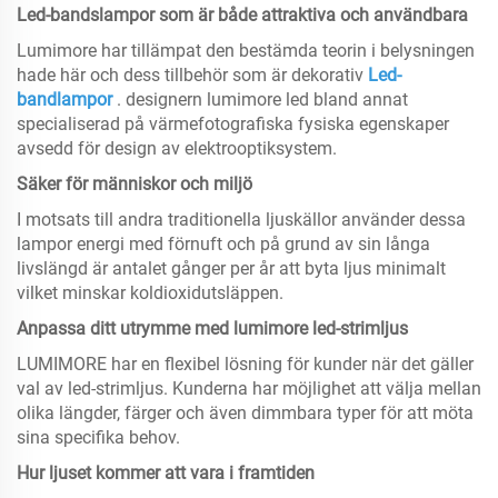
Led-bandslampor som är både attraktiva och användbara
Lumimore har tillämpat den bestämda teorin i belysningen
hade här och dess tillbehör som är dekorativ
Led-
bandlampor
. designern lumimore led bland annat
specialiserad på värmefotografiska fysiska egenskaper
avsedd för design av elektrooptiksystem.
Säker för människor och miljö
I motsats till andra traditionella ljuskällor använder dessa
lampor energi med förnuft och på grund av sin långa
livslängd är antalet gånger per år att byta ljus minimalt
vilket minskar koldioxidutsläppen.
Anpassa ditt utrymme med lumimore led-strimljus
LUMIMORE har en flexibel lösning för kunder när det gäller
val av led-strimljus. Kunderna har möjlighet att välja mellan
olika längder, färger och även dimmbara typer för att möta
sina specifika behov.
Hur ljuset kommer att vara i framtiden