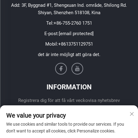
Add: 3F, Byggnad #1, Shengxuan Ind. område, Shilong Rd.
Shiyan, Shenzhen 518108, Kina
Tel:
+86-755-2760 1751
E-post:
[email protected]
Mobil:
+8613751129751
det är inte möjligt att göra det.
INFORMATION
Registrera dig för att få vårt veckovisa nyhetsbrev
We value your privacy
We use cookies and similar tools to provide our services. If you
don't want to accept all cookies, click Personalize cookies.