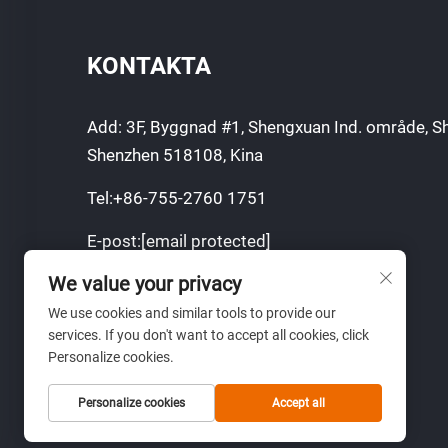
KONTAKTA
Add: 3F, Byggnad #1, Shengxuan Ind. område, Sh
Shenzhen 518108, Kina
Tel:
+86-755-2760 1751
E-post:
[email protected]
We value your privacy
Mobil:
+8613751129751
We use cookies and similar tools to provide our
det är inte möjligt att göra det.
services. If you don't want to accept all cookies, click
Personalize cookies.
Personalize cookies
Accept all