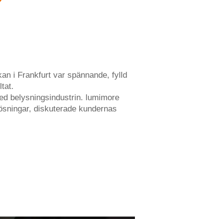
an i Frankfurt var spännande, fylld
tat.
 led belysningsindustrin. lumimore
 lösningar, diskuterade kundernas