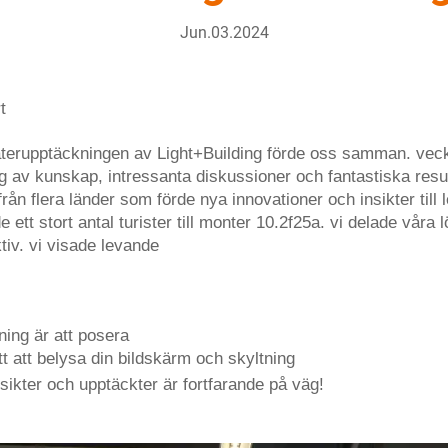
Jun.03.2024
t
 återupptäckningen av Light+Building förde oss samman. veck
g av kunskap, intressanta diskussioner och fantastiska resul
ån flera länder som förde nya innovationer och insikter till
tt stort antal turister till monter 10.2f25a. vi delade våra
iv. vi visade levande
ning är att posera
tt att belysa din bildskärm och skyltning
ikter och upptäckter är fortfarande på väg!