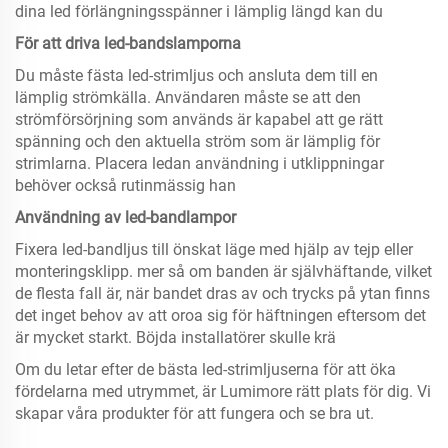
dina led förlängningsspänner i lämplig längd kan du
För att driva led-bandslamporna
Du måste fästa led-strimljus och ansluta dem till en
lämplig strömkälla. Användaren måste se att den
strömförsörjning som används är kapabel att ge rätt
spänning och den aktuella ström som är lämplig för
strimlarna. Placera ledan användning i utklippningar
behöver också rutinmässig han
Användning av led-bandlampor
Fixera led-bandljus till önskat läge med hjälp av tejp eller
monteringsklipp. mer så om banden är självhäftande, vilket
de flesta fall är, när bandet dras av och trycks på ytan finns
det inget behov av att oroa sig för häftningen eftersom det
är mycket starkt. Böjda installatörer skulle krä
Om du letar efter de bästa led-strimljuserna för att öka
fördelarna med utrymmet, är Lumimore rätt plats för dig. Vi
skapar våra produkter för att fungera och se bra ut.