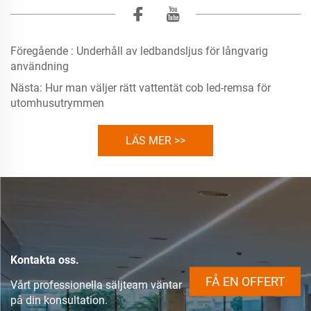
Föregående :
Underhåll av ledbandsljus för långvarig
användning
Nästa:
Hur man väljer rätt vattentät cob led-remsa för
utomhusutrymmen
LÄS MER >>
Kontakta oss.
FÅ EN OFFERT
Vårt professionella säljteam väntar
på din konsultation.