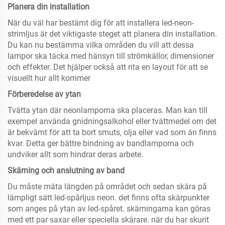
Planera din installation
När du väl har bestämt dig för att installera led-neon-
strimljus är det viktigaste steget att planera din installation.
Du kan nu bestämma vilka områden du vill att dessa
lampor ska täcka med hänsyn till strömkällor, dimensioner
och effekter. Det hjälper också att rita en layout för att se
visuellt hur allt kommer
Förberedelse av ytan
Tvätta ytan där neonlamporna ska placeras. Man kan till
exempel använda gnidningsalkohol eller tvättmedel om det
är bekvämt för att ta bort smuts, olja eller vad som än finns
kvar. Detta ger bättre bindning av bandlamporna och
undviker allt som hindrar deras arbete.
Skärning och anslutning av band
Du måste mäta längden på området och sedan skära på
lämpligt sätt led-spårljus neon. det finns ofta skärpunkter
som anges på ytan av led-spåret. skärningarna kan göras
med ett par saxar eller speciella skärare. när du har skurit