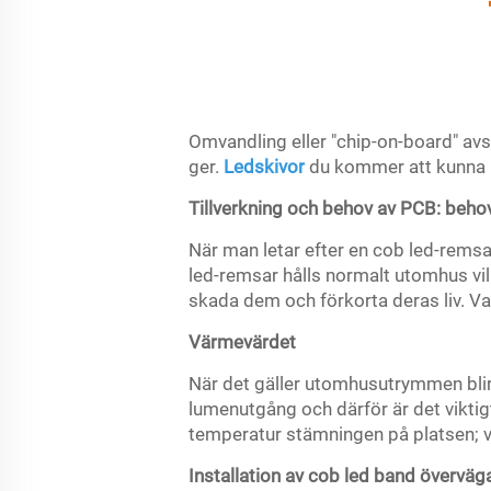
Omvandling eller "chip-on-board" av
ger.
Ledskivor
du kommer att kunna up
Tillverkning och behov av PCB: behov
När man letar efter en cob led-rem
led-remsar hålls normalt utomhus vil
skada dem och förkorta deras liv. V
Värmevärdet
När det gäller utomhusutrymmen blir 
lumenutgång och därför är det viktig
temperatur stämningen på platsen;
Installation av cob led band övervä