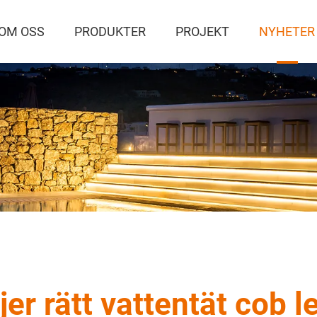
OM OSS
PRODUKTER
PROJEKT
NYHETER
er rätt vattentät cob 