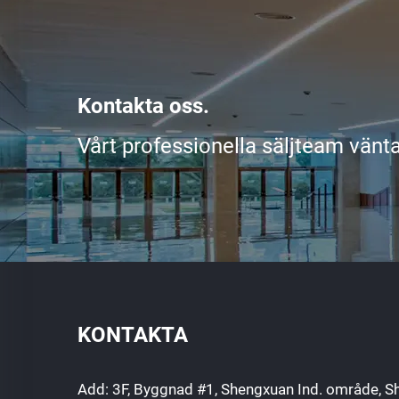
Kontakta oss.
Vårt professionella säljteam vänta
KONTAKTA
Add: 3F, Byggnad #1, Shengxuan Ind. område, Sh