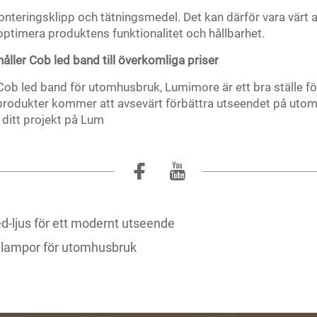
onteringsklipp och tätningsmedel. Det kan därför vara värt a
optimera produktens funktionalitet och hållbarhet.
åller Cob led band till överkomliga priser
 Cob led band för utomhusbruk, Lumimore är ett bra ställe för
a produkter kommer att avsevärt förbättra utseendet på uto
r ditt projekt på Lum
ed-ljus för ett modernt utseende
ndlampor för utomhusbruk