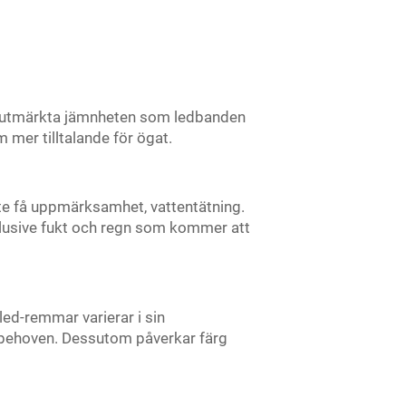
en utmärkta jämnheten som ledbanden
 mer tilltalande för ögat.
te få uppmärksamhet, vattentätning.
nklusive fukt och regn som kommer att
ed-remmar varierar i sin
la behoven. Dessutom påverkar färg