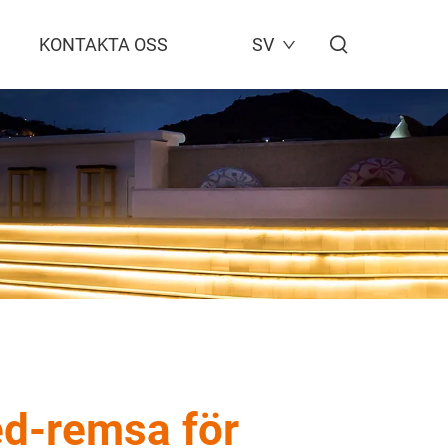
KONTAKTA OSS
SV
led-remsa för