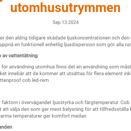
utomhusutrymmen
Sep.13.2024
ser den aldrig tidigare skådade ljuskoncentrationen och d
pnå en funktionell enhetlig ljusdispersion som gör alla rum
 av vattentätning
sa för användning utomhus finns det en användning som mås
ket innebär att de kommer att utsättas för flera element i
attenproof cob led-rem
faktorn i övervägandet ljusstyrka och färgtemperatur. Cob l
t att välja den som ger mest belysning för att tillfredsstäl
 varma temperaturer ger komfort medan
ganden