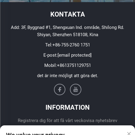
KONTAKTA
Add: 3F, Byggnad #1, Shengxuan Ind. område, Shilong Rd.
Shiyan, Shenzhen 518108, Kina
Tel:
+86-755-2760 1751
E-post:
[email protected]
Mobil:
+8613751129751
det är inte möjligt att göra det.
INFORMATION
Registrera dig för att få vårt veckovisa nyhetsbrev