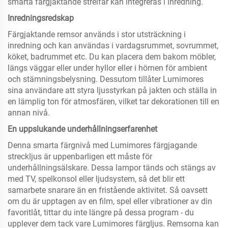
smarta färgjaktande streifar kan integreras i inredning.
Inredningsredskap
Färgjaktande remsor används i stor utsträckning i
inredning och kan användas i vardagsrummet, sovrummet,
köket, badrummet etc. Du kan placera dem bakom möbler,
längs väggar eller under hyllor eller i hörnen för ambient
och stämningsbelysning. Dessutom tillåter Lumimores
sina användare att styra ljusstyrkan på jakten och ställa in
en lämplig ton för atmosfären, vilket tar dekorationen till en
annan nivå.
En uppslukande underhållningserfarenhet
Denna smarta färgnivå med Lumimores färgjagande
streckljus är uppenbarligen ett måste för
underhållningsälskare. Dessa lampor tänds och stängs av
med TV, spelkonsol eller ljudsystem, så det blir ett
samarbete snarare än en fristående aktivitet. Så oavsett
om du är upptagen av en film, spel eller vibrationer av din
favoritlåt, tittar du inte längre på dessa program - du
upplever dem tack vare Lumimores färgljus. Remsorna kan