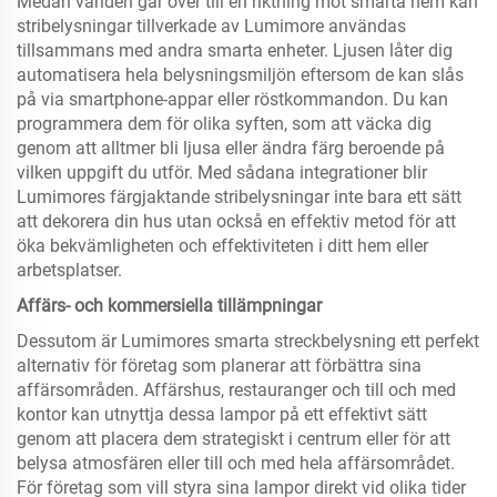
Medan världen går över till en riktning mot smarta hem kan
stribelysningar tillverkade av Lumimore användas
tillsammans med andra smarta enheter. Ljusen låter dig
automatisera hela belysningsmiljön eftersom de kan slås
på via smartphone-appar eller röstkommandon. Du kan
programmera dem för olika syften, som att väcka dig
genom att alltmer bli ljusa eller ändra färg beroende på
vilken uppgift du utför. Med sådana integrationer blir
Lumimores färgjaktande stribelysningar inte bara ett sätt
att dekorera din hus utan också en effektiv metod för att
öka bekvämligheten och effektiviteten i ditt hem eller
arbetsplatser.
Affärs- och kommersiella tillämpningar
Dessutom är Lumimores smarta streckbelysning ett perfekt
alternativ för företag som planerar att förbättra sina
affärsområden. Affärshus, restauranger och till och med
kontor kan utnyttja dessa lampor på ett effektivt sätt
genom att placera dem strategiskt i centrum eller för att
belysa atmosfären eller till och med hela affärsområdet.
För företag som vill styra sina lampor direkt vid olika tider