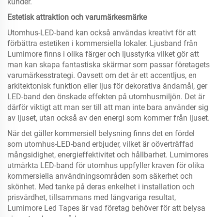
kunder.
Estetisk attraktion och varumärkesmärke
Utomhus-LED-band kan också användas kreativt för att
förbättra estetiken i kommersiella lokaler. Ljusband från
Lumimore finns i olika färger och ljusstyrka vilket gör att
man kan skapa fantastiska skärmar som passar företagets
varumärkesstrategi. Oavsett om det är ett accentljus, en
arkitektonisk funktion eller ljus för dekorativa ändamål, ger
LED-band den önskade effekten på utomhusmiljön. Det är
därför viktigt att man ser till att man inte bara använder sig
av ljuset, utan också av den energi som kommer från ljuset.
När det gäller kommersiell belysning finns det en fördel
som utomhus-LED-band erbjuder, vilket är oöverträffad
mångsidighet, energieffektivitet och hållbarhet. Lumimores
utmärkta LED-band för utomhus uppfyller kraven för olika
kommersiella användningsområden som säkerhet och
skönhet. Med tanke på deras enkelhet i installation och
prisvärdhet, tillsammans med långvariga resultat,
Lumimore Led Tapes är vad företag behöver för att belysa