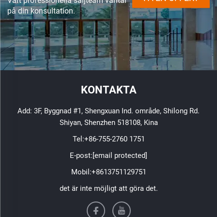
Vårt professionella säljteam väntar
på din konsultation.
KONTAKTA
Add: 3F, Byggnad #1, Shengxuan Ind. område, Shilong Rd.
Shiyan, Shenzhen 518108, Kina
Tel:
+86-755-2760 1751
E-post:
[email protected]
Mobil:
+8613751129751
det är inte möjligt att göra det.