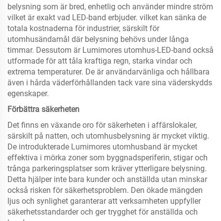
belysning som är bred, enhetlig och använder mindre ström
vilket är exakt vad LED-band erbjuder. vilket kan sänka de
totala kostnaderna för industrier, särskilt för
utomhusändamål där belysning behövs under långa
timmar. Dessutom är Lumimores utomhus-LED-band också
utformade för att tåla kraftiga regn, starka vindar och
extrema temperaturer. De är användarvänliga och hållbara
även i hårda väderförhållanden tack vare sina väderskydds
egenskaper.
Förbättra säkerheten
Det finns en växande oro för säkerheten i affärslokaler,
särskilt på natten, och utomhusbelysning är mycket viktig.
De introdukterade Lumimores utomhusband är mycket
effektiva i mörka zoner som byggnadsperiferin, stigar och
trånga parkeringsplatser som kräver ytterligare belysning.
Detta hjälper inte bara kunder och anställda utan minskar
också risken för säkerhetsproblem. Den ökade mängden
ljus och synlighet garanterar att verksamheten uppfyller
säkerhetsstandarder och ger trygghet för anställda och