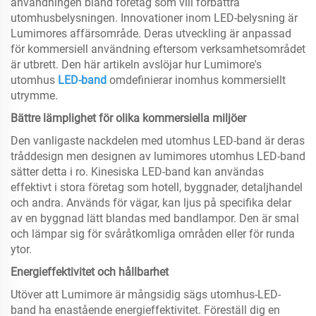
användningen bland företag som vill förbättra
utomhusbelysningen. Innovationer inom LED-belysning är
Lumimores affärsområde. Deras utveckling är anpassad
för kommersiell användning eftersom verksamhetsområdet
är utbrett. Den här artikeln avslöjar hur Lumimore's
utomhus
LED-band
omdefinierar inomhus kommersiellt
utrymme.
Bättre lämplighet för olika kommersiella miljöer
Den vanligaste nackdelen med utomhus LED-band är deras
tråddesign men designen av lumimores utomhus LED-band
sätter detta i ro. Kinesiska LED-band kan användas
effektivt i stora företag som hotell, byggnader, detaljhandel
och andra. Används för vägar, kan ljus på specifika delar
av en byggnad lätt blandas med bandlampor. Den är smal
och lämpar sig för svåråtkomliga områden eller för runda
ytor.
Energieffektivitet och hållbarhet
Utöver att Lumimore är mångsidig sägs utomhus-LED-
band ha enastående energieffektivitet. Föreställ dig en