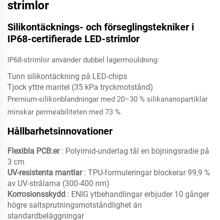
strimlor
Silikontäcknings- och förseglingstekniker i
IP68-certifierade LED-strimlor
IP68-strimlor använder dubbel lagermouldning:
Tunn silikontäckning på LED-chips
Tjock yttre mantel (35 kPa tryckmotstånd)
Premium-silikonblandningar med 20–30 % silikananopartiklar
minskar permeabiliteten med 73 %.
Hållbarhetsinnovationer
Flexibla PCB:er
: Polyimid-underlag tål en böjningsradie på
3 cm
UV-resistenta mantlar
: TPU-formuleringar blockerar 99,9 %
av UV-strålarna (300-400 nm)
Korrosionsskydd
: ENIG ytbehandlingar erbjuder 10 gånger
högre saltsprutningsmotståndlighet än
standardbeläggningar