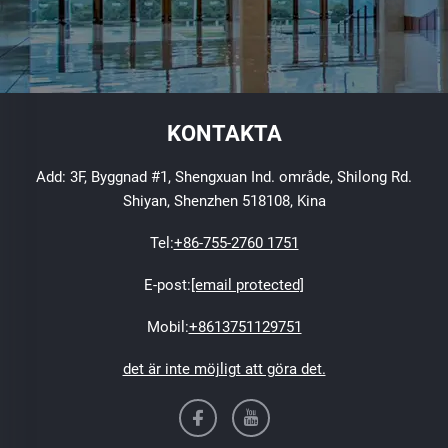
KONTAKTA
Add: 3F, Byggnad #1, Shengxuan Ind. område, Shilong Rd.
Shiyan, Shenzhen 518108, Kina
Tel:
+86-755-2760 1751
E-post:
[email protected]
Mobil:
+8613751129751
det är inte möjligt att göra det.