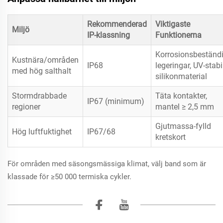
Rekommenderad
Viktigaste
Miljö
IP-klassning
Funktionerna
Korrosionsbeständ
Kustnära/områden
IP68
legeringar, UV-stabi
med hög salthalt
silikonmaterial
Stormdrabbade
Täta kontakter,
IP67 (minimum)
regioner
mantel ≥ 2,5 mm
Gjutmassa-fylld
Hög luftfuktighet
IP67/68
kretskort
För områden med säsongsmässiga klimat, välj band som är
klassade för ≥50 000 termiska cykler.