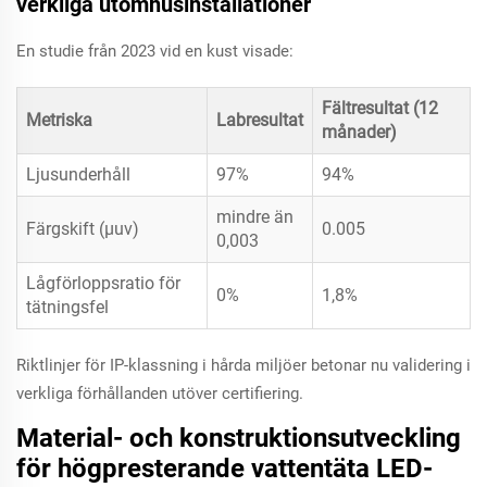
verkliga utomhusinstallationer
En studie från 2023 vid en kust visade:
Fältresultat (12
Metriska
Labresultat
månader)
Ljusunderhåll
97%
94%
mindre än
Färgskift (μuv)
0.005
0,003
Lågförloppsratio för
0%
1,8%
tätningsfel
Riktlinjer för IP-klassning i hårda miljöer betonar nu validering i
verkliga förhållanden utöver certifiering.
Material- och konstruktionsutveckling
för högpresterande vattentäta LED-