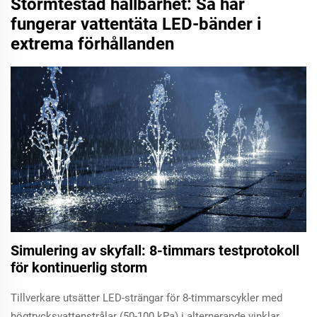
Stormtestad hållbarhet: Så här
fungerar vattentäta LED-bänder i
extrema förhållanden
Simulering av skyfall: 8-timmars testprotokoll
för kontinuerlig storm
Tillverkare utsätter LED-strängar för 8-timmarscykler med
högtrycksvattenstrålar (50-100 kPa) i alternerande vinklar,