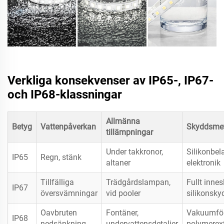
Verkliga konsekvenser av IP65-, IP67-
och IP68-klassningar
Allmänna
Betyg
Vattenpåverkan
Skyddsme
tillämpningar
Under takkronor,
Silikonbel
IP65
Regn, stänk
altaner
elektronik
Tillfälliga
Trädgårdslampan,
Fullt innes
IP67
översvämningar
vid pooler
silikonsky
Oavbruten
Fontäner,
Vakuumför
IP68
nedsänkning
undervattensdetaljer
polymerex