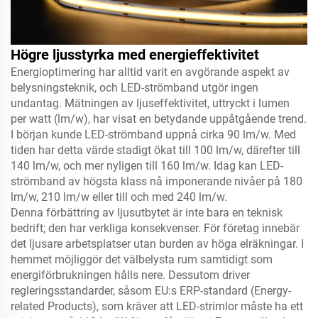
Högre ljusstyrka med energieffektivitet
Energioptimering har alltid varit en avgörande aspekt av
belysningsteknik, och LED-strömband utgör ingen
undantag. Mätningen av ljuseffektivitet, uttryckt i lumen
per watt (lm/w), har visat en betydande uppåtgående trend.
I början kunde LED-strömband uppnå cirka 90 lm/w. Med
tiden har detta värde stadigt ökat till 100 lm/w, därefter till
140 lm/w, och mer nyligen till 160 lm/w. Idag kan LED-
strömband av högsta klass nå imponerande nivåer på 180
lm/w, 210 lm/w eller till och med 240 lm/w.
Denna förbättring av ljusutbytet är inte bara en teknisk
bedrift; den har verkliga konsekvenser. För företag innebär
det ljusare arbetsplatser utan burden av höga elräkningar. I
hemmet möjliggör det välbelysta rum samtidigt som
energiförbrukningen hålls nere. Dessutom driver
regleringsstandarder, såsom EU:s ERP-standard (Energy-
related Products), som kräver att LED-strimlor måste ha ett