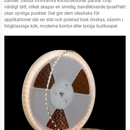
bänder. Dessa innovativa konstruktioner packar chip
väldigt tätt, vilket skapar en smidig, bandliknande ljuseffekt
utan synliga punkter. Det gör dem idealiska för
applikationer där en slät och polerad look önskas, såsom i
högklassiga kök, moderna kontor eller lyxiga butiksspel.