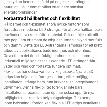
ljusstyrkan beroende på tid på dagen eller mängden
naturligt ljus i rummet, vilket ytterligare minskar
energiförbrukningen.
Förbättrad hållbarhet och flexibilitet
Hållbarhet och flexibilitet är två nyckelfaktorer som
förbättras i moderna LED-strängs. För att öka hållbarheten
använder tillverkare bättre material. Siliconhöljen blir allt
mer populära eftersom de erbjuder utmärkt skydd mot fukt
och damm. Detta gör LED-strängarna lämpliga för ett brett
utbud av applikationer, både inomhus och utomhus.
Oavsett om det är i ett fuktigt badrum eller en dammig
industriell miljö kan dessa skyddade LED-strängar tåla
väder och vind och fortsätta fungera optimalt.
Flexibilitet har också varit en viktig aspekt. Nyare LED-
strips kan böjas och formges lättare, vilket möjliggör
installation i trånga hörn, runt kurvor eller i oregelbundna
utrymmen. Denna flexibilitet förenklar inte bara
installationsprocessen utan öppnar också upp för nya
möjligheter till kreativa belysningsdesign. Till exempel
inom belysning i fordon kan flexibla LED-strips installeras