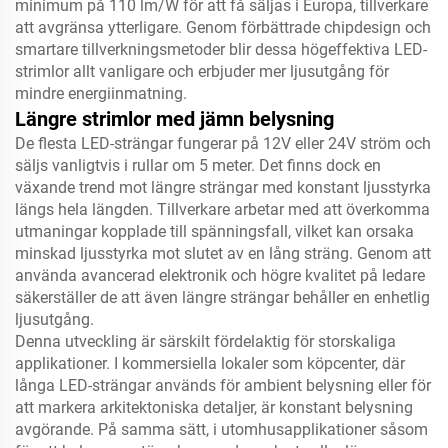
minimum på 110 lm/W för att få säljas i Europa, tillverkare
att avgränsa ytterligare. Genom förbättrade chipdesign och
smartare tillverkningsmetoder blir dessa högeffektiva LED-
strimlor allt vanligare och erbjuder mer ljusutgång för
mindre energiinmatning.
Längre strimlor med jämn belysning
De flesta LED-strängar fungerar på 12V eller 24V ström och
säljs vanligtvis i rullar om 5 meter. Det finns dock en
växande trend mot längre strängar med konstant ljusstyrka
längs hela längden. Tillverkare arbetar med att överkomma
utmaningar kopplade till spänningsfall, vilket kan orsaka
minskad ljusstyrka mot slutet av en lång sträng. Genom att
använda avancerad elektronik och högre kvalitet på ledare
säkerställer de att även längre strängar behåller en enhetlig
ljusutgång.
Denna utveckling är särskilt fördelaktig för storskaliga
applikationer. I kommersiella lokaler som köpcenter, där
långa LED-strängar används för ambient belysning eller för
att markera arkitektoniska detaljer, är konstant belysning
avgörande. På samma sätt, i utomhusapplikationer såsom