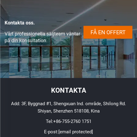
Kontakta oss.
FÅ EN OFFERT
Vårt professionella säljteam väntar
på din konsultation.
KONTAKTA
Add: 3F, Byggnad #1, Shengxuan Ind. område, Shilong Rd.
Shiyan, Shenzhen 518108, Kina
Tel:
+86-755-2760 1751
E-post:
[email protected]