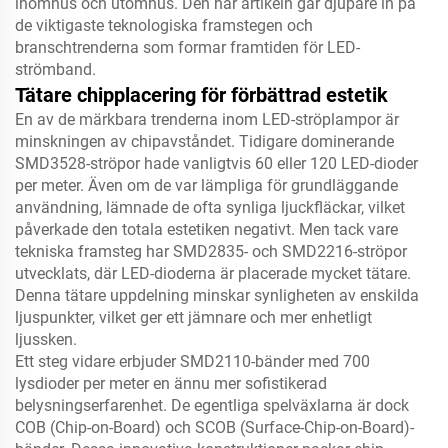
inomhus och utomhus. Den här artikeln går djupare in på
de viktigaste teknologiska framstegen och
branschtrenderna som formar framtiden för LED-
strömband.
Tätare chipplacering för förbättrad estetik
En av de märkbara trenderna inom LED-ströplampor är
minskningen av chipavståndet. Tidigare dominerande
SMD3528-ströpor hade vanligtvis 60 eller 120 LED-dioder
per meter. Även om de var lämpliga för grundläggande
användning, lämnade de ofta synliga ljuckfläckar, vilket
påverkade den totala estetiken negativt. Men tack vare
tekniska framsteg har SMD2835- och SMD2216-ströpor
utvecklats, där LED-dioderna är placerade mycket tätare.
Denna tätare uppdelning minskar synligheten av enskilda
ljuspunkter, vilket ger ett jämnare och mer enhetligt
ljussken.
Ett steg vidare erbjuder SMD2110-bänder med 700
lysdioder per meter en ännu mer sofistikerad
belysningserfarenhet. De egentliga spelväxlarna är dock
COB (Chip-on-Board) och SCOB (Surface-Chip-on-Board)-