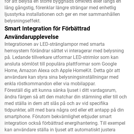
för att belysa en större byggnads omkrets eller längs en
lång gångstig, förenklar längre strängar med enhetlig
ljusstyrka installationen och ger en mer sammanhållen
belysningseffekt.
Smart Integration för Förbättrad
Användarupplevelse
Integrationen av LED-stränglampor med smarta
hemsystem förändrar sättet vi interagerar med belysning
på. Ledande tillverkare utformar LED-strimlor som kan
ansluta sömlöst till populära plattformar som Google
Home, Amazon Alexa och Apple HomeKit. Detta gör att
användare kan styra sina belysningsinställningar med
enkla röstkommandon eller via mobilappar.
Föreställ dig att kunna sänka ljuset i ditt vardagsrum,
ändra färgen så att den matchar din stämning eller till och
med ställa in dem att slås på och av vid specifika
tidpunkter, allt med bara några ord eller ett antapp på din
smartphone. Förutom bekvämlighet erbjuder smart
integration också förbättrad energihantering. Till exempel
kan användare ställa in ljuset att automatiskt justera