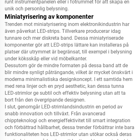
runt instrumentpanelen eller i fotrummet för att skapa en
unik och personlig belysning.
Miniatyrisering av komponenter
Trenden mot miniatyrisering inom elektronikindustrin har
även påverkat LED-strips. Tillverkare producerar idag
tunnare och mer diskreta band. Dessa miniatyriserade
komponenter gör att LED-strips lättare kan installeras på
platser där utrymmet är begränsat, till exempel i belysning
under köksskåp eller vid möbelkanter.
Dessutom gör de mindre formaten på dessa band att de
blir mindre synligt påträngande, vilket är mycket önskvärt i
moderna minimalistiska designkoncept. I ett samtida hem
med rena linjer och en pryd aesthetic, kan dessa tunna
LED-strimlor ge subtil och effektiv belysning utan att ta
bort från den övergripande designen.
I slut, genomgår LED-strimlandsindustrin en period av
snabb innovation och tillväxt. Från avancerad
chippteknologi och energieffektivitet till smart integration
och förbättrad hållbarhet, dessa trender förbättrar inte bara
funktionaliteten hos LED-strimlor utan utökar också deras