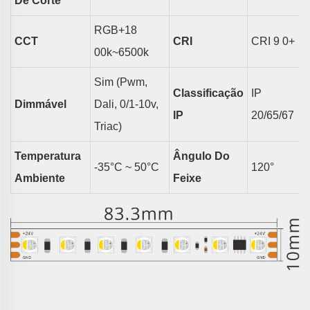
De Corte
RGB+18
CCT
CRI
CRI 9
0
+
00k~6500k
Sim (pwm,
Classificação
IP
Dimmável
Dali, 0/1-10v,
IP
20/65/67
Triac)
Temperatura
Ângulo Do
-35°C ~ 50°C
120
°
Ambiente
Feixe