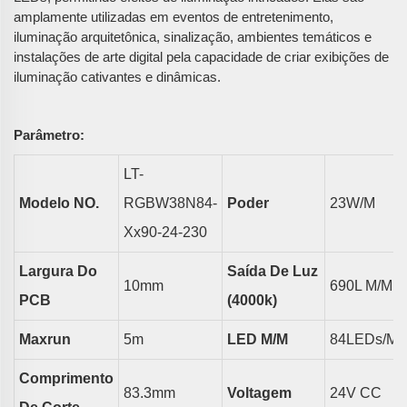
amplamente utilizadas em eventos de entretenimento,
iluminação arquitetônica, sinalização, ambientes temáticos e
instalações de arte digital pela capacidade de criar exibições de
iluminação cativantes e dinâmicas.
Parâmetro:
LT-
Modelo NO.
RGBW38N84-
Poder
23
W/m
Xx90-24-230
Largura Do
Saída De Luz
10
Mm
690L
M/m
PCB
(4000k)
Maxrun
5
M
LED
M/m
84LEDs/m
Comprimento
83.3
Mm
Voltagem
24V CC