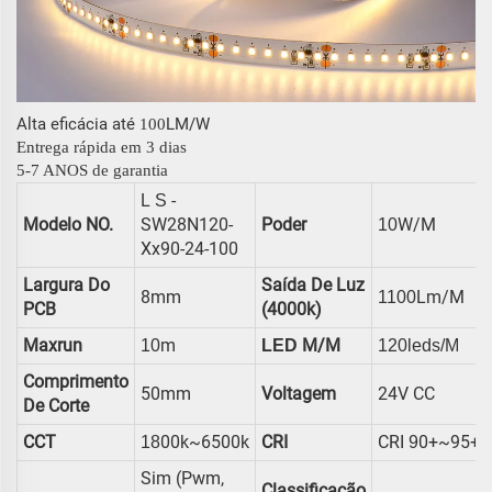
Alta eficácia até
LM/W
10
0
Entrega rápida em 3 dias
5-7 ANOS de garantia
L
-
S
Modelo NO.
SW28N120-
Poder
W/m
10
Xx90-24-100
Largura Do
Saída De Luz
8mm
Lm/m
1100
PCB
(4000k)
Maxrun
M
M/m
10
LED
120leds/m
Comprimento
50mm
Voltagem
24V CC
De Corte
CCT
00k~6500k
CRI
CRI
0+~95+
18
9
Sim (pwm,
Classificação