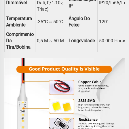
Dimmável
Dali, 0/1-10v,
IP20/ip65/ip6
IP
Triac)
Temperatura
Ângulo Do
-35°C ~ 50°C
1
0°
2
Ambiente
Feixe
Comprimento
Da
0,5 M ~ 50 M
Longevidade
50.000 Horas
Tira/bobina