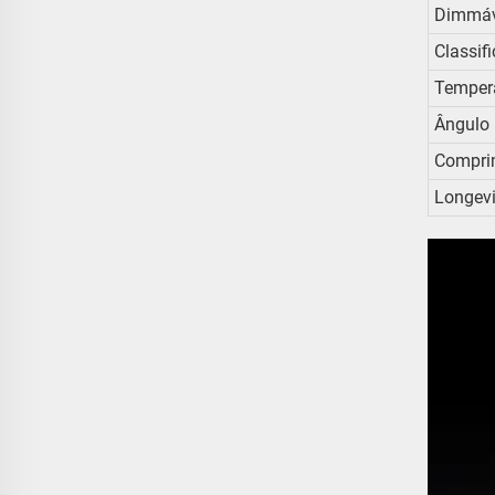
Dimmáv
Classif
Tempera
Ângulo 
Compri
Longev