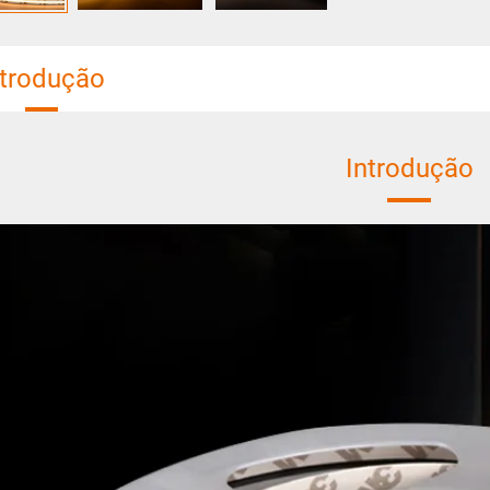
ntrodução
Introdução