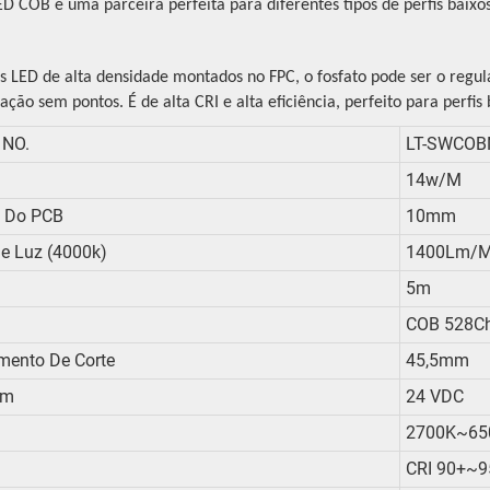
ED COB é uma parceira perfeita para diferentes tipos de perfis bai
 LED de alta densidade montados no FPC, o fosfato pode ser o regul
ação sem pontos. É de alta CRI e alta eficiência, perfeito para perfi
 NO.
LT-SWCOB
14w/m
a Do PCB
10mm
e Luz (4000k)
1400Lm/m
5m
COB 528C
mento De Corte
45,5mm
em
24 VDC
2700K~65
CRI 90+~9