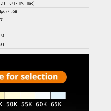
ali, 0/1-10v, Triac)
ip67/ip68
°C
0 M
ras