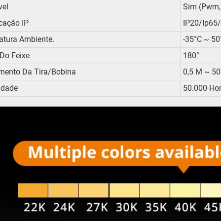
el
Sim (pwm, D
icação IP
IP20/ip65/
tura Ambiente.
-35°C ~ 50
Do Feixe
180°
mento Da Tira/bobina
0,5 M ~ 5
idade
50.000 Ho