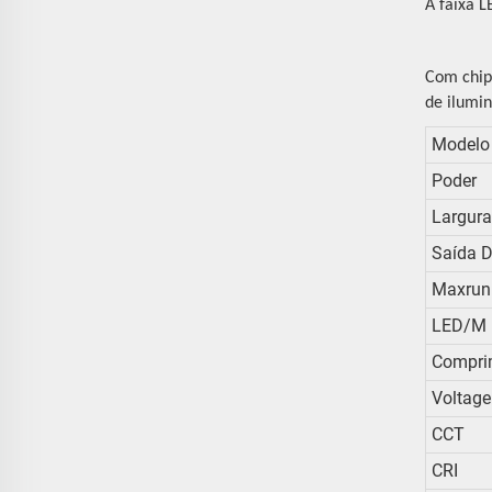
A faixa L
Com chips
de ilumin
Modelo
Poder
Largur
Saída D
Maxrun
LED/m
Compri
Voltag
CCT
CRI