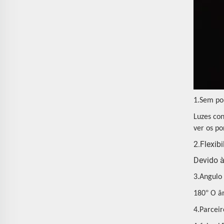
1.Sem po
Luzes co
ver os po
2.Flexib
Devido à
3.Angulo
°
180
O â
4.Parceir