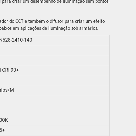
xos para criar um desempenho de iluminação sem pontos.
ador do CCT e também o difusor para criar um efeito
s baixos em aplicações de iluminação sob armários.
N528-2410-140
 CRI 90+
hips/m
00K
5+