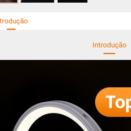
ntrodução
Introdução