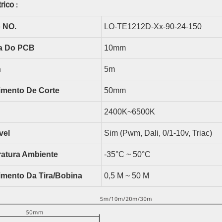
rico
:
 NO.
LO-TE1212D-Xx-90-24-150
a Do PCB
10
Mm
n
5m
mento De Corte
50
Mm
2400K~6500K
vel
Sim (pwm, Dali, 0/1-10v, Triac)
atura Ambiente
-35°C ~ 50°C
mento Da Tira/bobina
0,5 M ~ 50 M