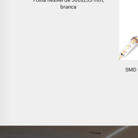
branca
ano
SMD 