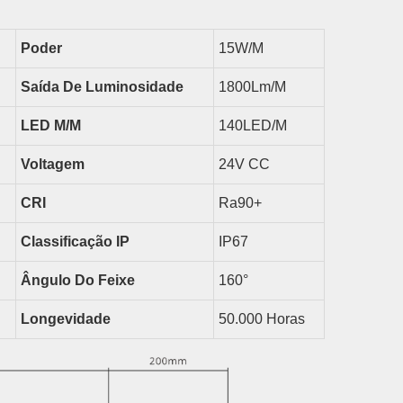
Poder
15
W/m
Saída De Luminosidade
1800
Lm/m
LED
M/m
140LED/m
Voltagem
24V CC
CRI
Ra90+
Classificação IP
IP67
Ângulo Do Feixe
1
6
0°
Longevidade
50.000 Horas