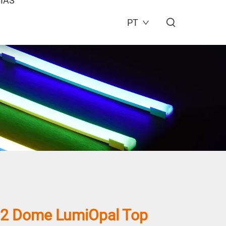
IAS
PT
2 Dome LumiOpal Top