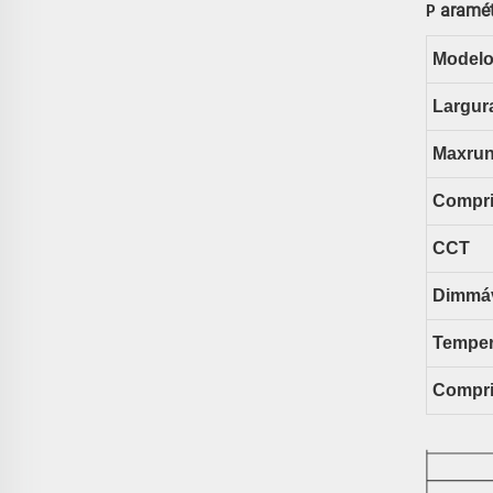
aramét
P
Modelo
Largur
Maxru
Compri
CCT
Dimmá
Temper
Compri