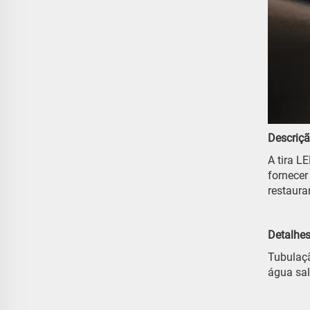
Descriçã
A tira L
fornecer
restauran
Detalhes
Tubulaçã
água sal