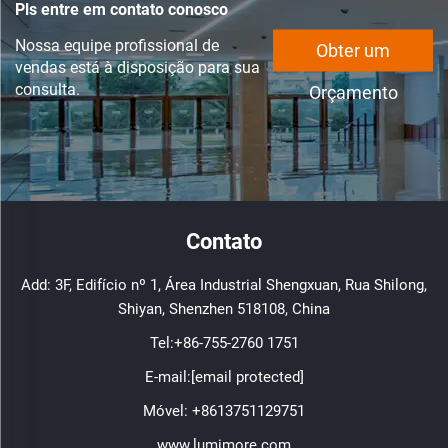
Pls entre em contato conosco
Nossa equipe profissional de
Obter um
vendas está à disposição para sua
consulta.
Orçamento
Contato
Add: 3F, Edifício nº 1, Área Industrial Shengxuan, Rua Shilong,
Shiyan, Shenzhen 518108, China
Tel:
+86-755-2760 1751
E-mail:
[email protected]
Móvel:
+8613751129751
www.lumimore.com