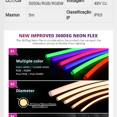
CCT/Cor
Voltagem
5000k/RGB/RGBW
48V Cc
Classificação
Maxrun
5m
IP65
IP