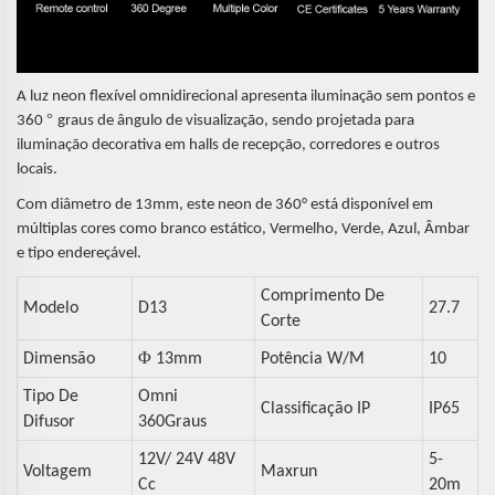
A luz neon flexível omnidirecional apresenta iluminação sem pontos e
°
360
graus de ângulo de visualização, sendo projetada para
iluminação decorativa em halls de recepção, corredores e outros
locais.
Com diâmetro de 13mm, este neon de 360° está disponível em
múltiplas cores como branco estático, Vermelho, Verde, Azul, Âmbar
e tipo endereçável.
Comprimento De
Modelo
D13
27.7
Corte
Φ
Dimensão
13mm
Potência W/m
10
Tipo De
Omni
Classificação IP
IP65
Difusor
360Graus
12V/ 24V 48V
5-
Voltagem
Maxrun
Cc
20m