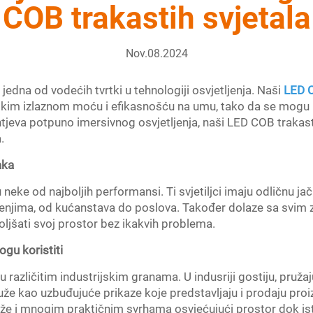
COB trakastih svjetala
Nov.08.2024
na od vodećih tvrtki u tehnologiji osvjetljenja. Naši
LED C
 visokim izlaznom moću i efikasnošću na umu, tako da se mogu 
htjeva potpuno imersivnog osvjetljenja, naši LED COB trakasti 
.
aka
 neke od najboljih performansi. Ti svjetiljci imaju odličnu ja
uženjima, od kućanstava do poslova. Također dolaze sa svim z
jšati svoj prostor bez ikakvih problema.
ogu koristiti
različitim industrijskim granama. U indusriji gostiju, pružaju
služe kao uzbuđujuće prikaze koje predstavljaju i prodaju pro
luže i mnogim praktičnim svrhamа osvjećujući prostor dok i