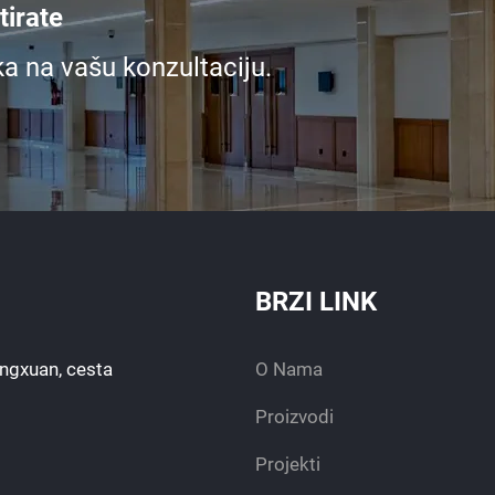
irate
ka na vašu konzultaciju.
BRZI LINK
engxuan, cesta
O Nama
Proizvodi
Projekti