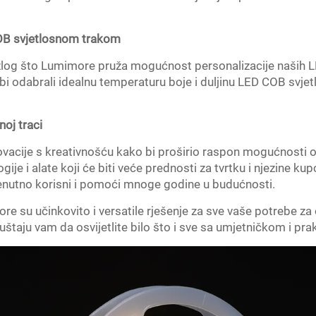
OB svjetlosnom trakom
 razlog što Lumimore pruža mogućnost personalizacije naših 
i odabrali idealnu temperaturu boje i duljinu LED COB svjetl
oj traci
ovacije s kreativnošću kako bi proširio raspon mogućnosti
logije i alate koji će biti veće prednosti za tvrtku i njezine
trenutno korisni i pomoći mnoge godine u budućnosti.
re su učinkovito i versatile rješenje za sve vaše potrebe za
uštaju vam da osvijetlite bilo što i sve sa umjetničkom i pr