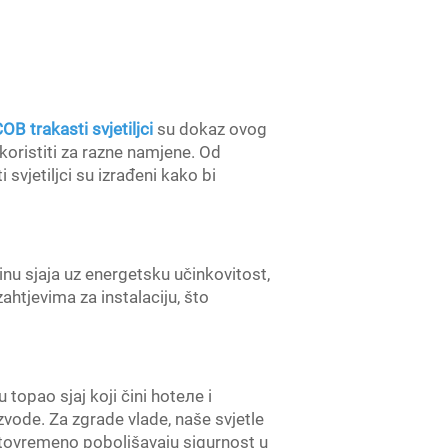
OB trakasti svjetiljci
su dokaz ovog
koristiti za razne namjene. Od
svjetiljci su izrađeni kako bi
činu sjaja uz energetsku učinkovitost,
ahtjevima za instalaciju, što
 topao sjaj koji čini hotеле i
izvode. Za zgrade vlade, naše svjetle
stovremeno poboljšavaju sigurnost u