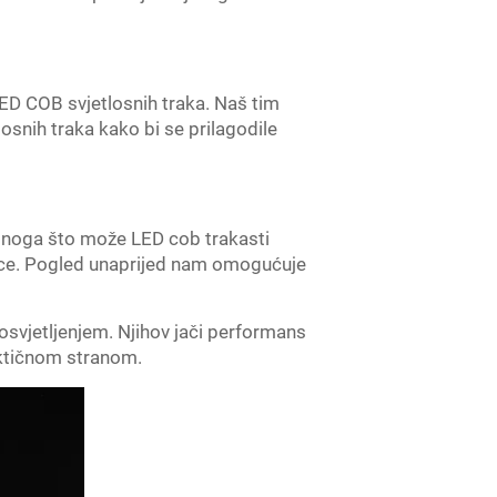
LED COB svjetlosnih traka. Naš tim
osnih traka kako bi se prilagodile
 onoga što može LED cob trakasti
 kupce. Pogled unaprijed nam omogućuje
 osvjetljenjem. Njihov jači performans
aktičnom stranom.