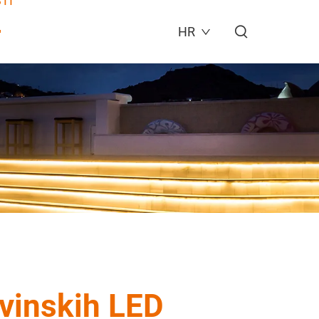
TI
HR
ovinskih LED