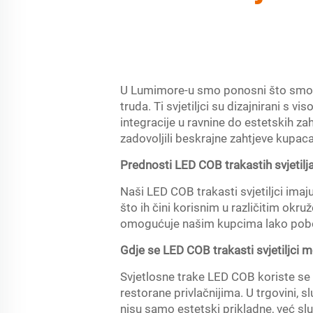
U Lumimore-u smo ponosni što smo jed
truda. Ti svjetiljci su dizajnirani s
integracije u ravnine do estetskih za
zadovoljili beskrajne zahtjeve kupaca
Prednosti LED COB trakastih svjetilj
Naši LED COB trakasti svjetiljci imaju
što ih čini korisnim u različitim okr
omogućuje našim kupcima lako pobol
Gdje se LED COB trakasti svjetiljci m
Svjetlosne trake LED COB koriste se u 
restorane privlačnijima. U trgovini, 
nisu samo estetski prikladne, već s