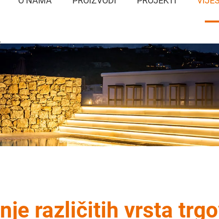
O NAMA
PROIZVODI
PROJEKTI
VIJES
S
je različitih vrsta trg