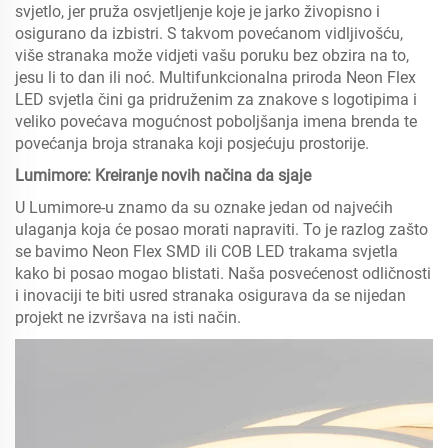
svjetlo, jer pruža osvjetljenje koje je jarko živopisno i
osigurano da izbistri. S takvom povećanom vidljivošću,
više stranaka može vidjeti vašu poruku bez obzira na to,
jesu li to dan ili noć. Multifunkcionalna priroda Neon Flex
LED svjetla čini ga pridruženim za znakove s logotipima i
veliko povećava mogućnost poboljšanja imena brenda te
povećanja broja stranaka koji posjećuju prostorije.
Lumimore: Kreiranje novih načina da sjaje
U Lumimore-u znamo da su oznake jedan od najvećih
ulaganja koja će posao morati napraviti. To je razlog zašto
se bavimo Neon Flex SMD ili COB LED trakama svjetla
kako bi posao mogao blistati. Naša posvećenost odličnosti
i inovaciji te biti usred stranaka osigurava da se nijedan
projekt ne izvršava na isti način.