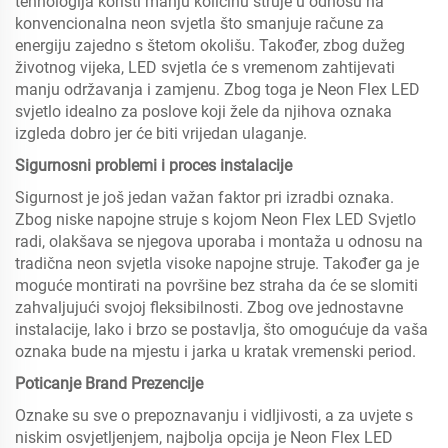
tehnologija koristi manju količinu struje u odnosu na
konvencionalna neon svjetla što smanjuje račune za
energiju zajedno s štetom okolišu. Također, zbog dužeg
životnog vijeka, LED svjetla će s vremenom zahtijevati
manju održavanja i zamjenu. Zbog toga je Neon Flex LED
svjetlo idealno za poslove koji žele da njihova oznaka
izgleda dobro jer će biti vrijedan ulaganje.
Sigurnosni problemi i proces instalacije
Sigurnost je još jedan važan faktor pri izradbi oznaka.
Zbog niske napojne struje s kojom Neon Flex LED Svjetlo
radi, olakšava se njegova uporaba i montaža u odnosu na
tradična neon svjetla visoke napojne struje. Također ga je
moguće montirati na površine bez straha da će se slomiti
zahvaljujući svojoj fleksibilnosti. Zbog ove jednostavne
instalacije, lako i brzo se postavlja, što omogućuje da vaša
oznaka bude na mjestu i jarka u kratak vremenski period.
Poticanje Brand Prezencije
Oznake su sve o prepoznavanju i vidljivosti, a za uvjete s
niskim osvjetljenjem, najbolja opcija je Neon Flex LED