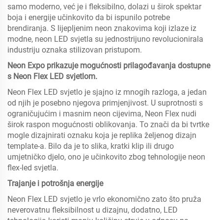
samo moderno, već je i fleksibilno, dolazi u širok spektar
boja i energije učinkovito da bi ispunilo potrebe
brendiranja. S lijepljenim neon znakovima koji izlaze iz
modne, neon LED svjetla su jednostrijuno revolucionirala
industriju oznaka stilizovan pristupom.
Neon Expo prikazuje mogućnosti prilagođavanja dostupne
s Neon Flex LED svjetlom.
Neon Flex LED svjetlo je sjajno iz mnogih razloga, a jedan
od njih je posebno njegova primjenjivost. U suprotnosti s
ograničujućim i masnim neon cijevima, Neon Flex nudi
širok raspon mogućnosti oblikovanja. To znači da bi tvrtke
mogle dizajnirati oznaku koja je replika željenog dizajn
template-a. Bilo da je to slika, kratki klip ili drugo
umjetničko djelo, ono je učinkovito zbog tehnologije neon
flex-led svjetla.
Trajanje i potrošnja energije
Neon Flex LED svjetlo je vrlo ekonomično zato što pruža
neverovatnu fleksibilnost u dizajnu, dodatno, LED