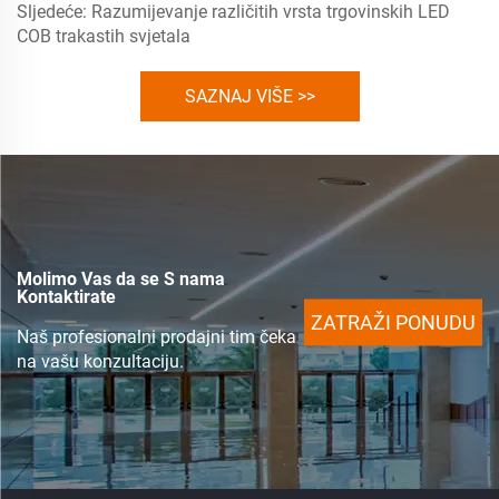
Sljedeće:
Razumijevanje različitih vrsta trgovinskih LED
COB trakastih svjetala
SAZNAJ VIŠE >>
Molimo Vas da se S nama
Kontaktirate
ZATRAŽI PONUDU
Naš profesionalni prodajni tim čeka
na vašu konzultaciju.