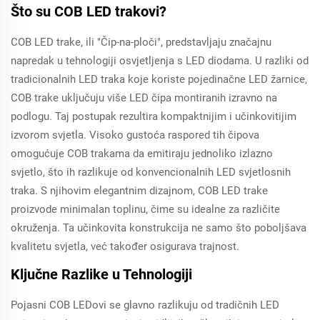
Što su COB LED trakovi?
COB LED trake, ili "Čip-na-ploči", predstavljaju značajnu
napredak u tehnologiji osvjetljenja s LED diodama. U razliki od
tradicionalnih LED traka koje koriste pojedinačne LED žarnice,
COB trake uključuju više LED čipa montiranih izravno na
podlogu. Taj postupak rezultira kompaktnijim i učinkovitijim
izvorom svjetla. Visoko gustoća raspored tih čipova
omogućuje COB trakama da emitiraju jednoliko izlazno
svjetlo, što ih razlikuje od konvencionalnih LED svjetlosnih
traka. S njihovim elegantnim dizajnom, COB LED trake
proizvode minimalan toplinu, čime su idealne za različite
okruženja. Ta učinkovita konstrukcija ne samo što poboljšava
kvalitetu svjetla, već također osigurava trajnost.
Ključne Razlike u Tehnologiji
Pojasni COB LEDovi se glavno razlikuju od tradičnih LED