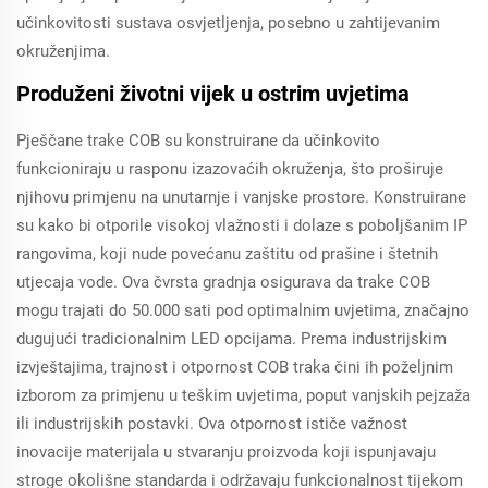
učinkovitosti sustava osvjetljenja, posebno u zahtijevanim
okruženjima.
Produženi životni vijek u ostrim uvjetima
Pješčane trake COB su konstruirane da učinkovito
funkcioniraju u rasponu izazovaćih okruženja, što proširuje
njihovu primjenu na unutarnje i vanjske prostore. Konstruirane
su kako bi otporile visokoj vlažnosti i dolaze s poboljšanim IP
rangovima, koji nude povećanu zaštitu od prašine i štetnih
utjecaja vode. Ova čvrsta gradnja osigurava da trake COB
mogu trajati do 50.000 sati pod optimalnim uvjetima, značajno
dugujući tradicionalnim LED opcijama. Prema industrijskim
izvještajima, trajnost i otpornost COB traka čini ih poželjnim
izborom za primjenu u teškim uvjetima, poput vanjskih pejzaža
ili industrijskih postavki. Ova otpornost ističe važnost
inovacije materijala u stvaranju proizvoda koji ispunjavaju
stroge okolišne standarda i održavaju funkcionalnost tijekom