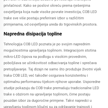
privlačnost. Kako se poslovi okreću prema rješenjima
osvjetljenja koja nude visoke povrate investicija, COB LED
trake sve više postaju preferirani izbor u različitim
primjenama, od osvjetljenja ureda do trgovinskih prostora.
Napredna disipacija topline
Tehnologija COB LED poznata je po svojim naprednim
mogućnostima upravljanja toplinom. Integracijom stotina
mikro-LED čipova na podlogu s visokim provedivim,
poboljšava se učinkovitost odbacivanja topline i sprečava
pretopljavanje. Taj dizajn ne samo što produžuje životni vijek
traka COB LED, već također osigurava konzistentnu i
optimalnu performansu tijekom njihove uporabe. Usporedne
studije pokazuju da COB trake premašuju tradicionalne LED
trake s obzirom na upravljanje toplinom, čime postaju
pouzdan izbor za dugoročne primjene. Takvi napredci u
upravljanju toplinom ključni su za održavanje trajnosti i