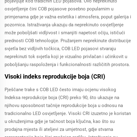
pojavljuje kod tradičnih LED pojasova. Ovo neprekinuto
osvjetljenje čini COB pojasove posebno popularnim u
primjenama gdje je važna estetika i atmosfera, poput galerija i
pozornica. Istraživanja ukazuju da neprekinuto osvjetljenje
može poboljšati vidljivost i smanjiti napetost očiju, ističući
prednosti COB tehnologije. Pružanjem neprekinute distribucije
svjetla bez vidljivih točkica, COB LED pojasovi stvaraju
neprekinuti tok svjetla koji je vizualno privlačan i učinkovit u
poboljšanju raspoloženja i funkcionalnosti različitih prostora.
Visoki indeks reprodukcije boja (CRI)
Pješčane trake s COB LED često imaju ocjenu visokog
Indeksa reprodukcije boja (CRI) preko 90, što ukazuje na
njihovu sposobnost tačnije reprodukcije boja u odnosu na
tradicionalno LED osvjetljenje. Visoki CRI izuzetno je koristan
u okruženjima gdje je tačnost boja ključna, kao što su
prodajna mjesta ili ateljevi za umjetnost, gdje stvarna