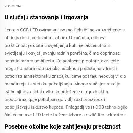
vremena.
U slučaju stanovanja i trgovanja
Lente s COB LED-ovima su izvrsno fleksibilne za korištenje u
obiteljskim i poslovnim svrham. U kućama, njihova
praktičnost je očita u svjetljenju kuhinje, akcenutnom
svjetljenju i osvjetljavanju radnih površina, čime doprinose
sofisticiranom ambijentu. Za poslovne prostore, ove lente
mogu transformirati oznake, istaknuti predstojne vitrine i
poticirati arhitektonsku značajku, čime postaju neodvojivi dio
branđiranja i estetske poboljšanja. Mnoge slučajne studije
ističu njihovo učinkovito raspoloženje u trgovinskim
prostorima, gdje poboljšavaju vidljivost proizvoda i
poboljšavaju iskustvo kupaca. Prilagodljivost COB tehnologije
čini da su ove LED lente tražene izbore u različitim sektorima.
Posebne okoline koje zahtijevaju preciznost