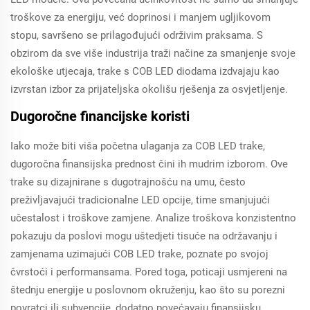
troškove za energiju, već doprinosi i manjem ugljikovom
stopu, savršeno se prilagođujući održivim praksama. S
obzirom da sve više industrija traži načine za smanjenje svoje
ekološke utjecaja, trake s COB LED diodama izdvajaju kao
izvrstan izbor za prijateljska okolišu rješenja za osvjetljenje.
Dugoročne financijske koristi
Iako može biti viša početna ulaganja za COB LED trake,
dugoročna finansijska prednost čini ih mudrim izborom. Ove
trake su dizajnirane s dugotrajnošću na umu, često
preživljavajući tradicionalne LED opcije, time smanjujući
učestalost i troškove zamjene. Analize troškova konzistentno
pokazuju da poslovi mogu uštedjeti tisuće na održavanju i
zamjenama uzimajući COB LED trake, poznate po svojoj
čvrstoći i performansama. Pored toga, poticaji usmjereni na
štednju energije u poslovnom okruženju, kao što su porezni
povratci ili subvencije, dodatno povećavaju finansijsku