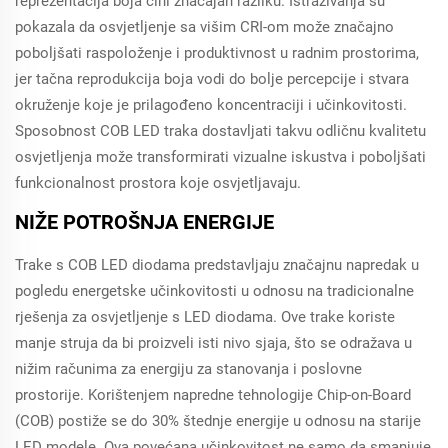
reprezentacija boja čini značajan razliku. Istraživanja su
pokazala da osvjetljenje sa višim CRI-om može značajno
poboljšati raspoloženje i produktivnost u radnim prostorima,
jer tačna reprodukcija boja vodi do bolje percepcije i stvara
okruženje koje je prilagođeno koncentraciji i učinkovitosti.
Sposobnost COB LED traka dostavljati takvu odličnu kvalitetu
osvjetljenja može transformirati vizualne iskustva i poboljšati
funkcionalnost prostora koje osvjetljavaju.
NIŽE POTROŠNJA ENERGIJE
Trake s COB LED diodama predstavljaju značajnu napredak u
pogledu energetske učinkovitosti u odnosu na tradicionalne
rješenja za osvjetljenje s LED diodama. Ove trake koriste
manje struja da bi proizveli isti nivo sjaja, što se odražava u
nižim računima za energiju za stanovanja i poslovne
prostorije. Korištenjem napredne tehnologije Chip-on-Board
(COB) postiže se do 30% štednje energije u odnosu na starije
LED modele. Ova povećana učinkovitost ne samo da smanjuje