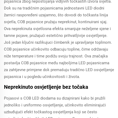
pojasnica zbog nepostojanja vidljivih točkastih izvora svjetla.
Dok su na tradičnim pojasnicama jednostavni LED diodni
žarnici raspoređeni uzajamno, što dovodi do točkasta linija
svjetla, COB pojasnice pružaju neprekinut, kontinuirani sjaj.
Ova neprekinuta svjetlosna efekta smanjuje neželjene sjene i
tamne pojave, pružajući estetično prihvatljivije osvjetljenje.
Još jedan ključni razlikujuci čimbenik je upravljanje toplinom.
COB pojasnice učinkovito odbacuju topline, čime održavaju
niže temperature i time podižu svoju trajnost. Ova značajka
postavlja COB pojasnice među najboljima LED pojasnicama
za zahtjevne primjene dok premašuju tradično LED osvjetljenje
pojasnica i u pogledu učinkovitosti i života.
Neprekinuto osvjetljenje bez točaka
Pojasovi s COB LED diodama su dizajnirani kako bi pružili
jednoliko i uniformno osvjetljenje, učinkovito eliminirajući
uzbuđujući efekt točkastog osvjetljenja koji se često