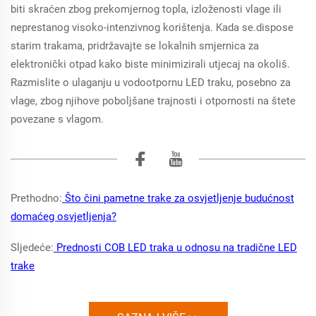
biti skraćen zbog prekomjernog topla, izloženosti vlage ili
neprestanog visoko-intenzivnog korištenja. Kada se.dispose
starim trakama, pridržavajte se lokalnih smjernica za
elektronički otpad kako biste minimizirali utjecaj na okoliš.
Razmislite o ulaganju u vodootpornu LED traku, posebno za
vlage, zbog njihove poboljšane trajnosti i otpornosti na štete
povezane s vlagom.
Prethodno:
Što čini pametne trake za osvjetljenje budućnost
domaćeg osvjetljenja?
Sljedeće:
Prednosti COB LED traka u odnosu na tradične LED
trake