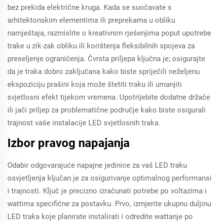
bez prekida električne kruga. Kada se suočavate s
arhitektonskim elementima ili preprekama u obliku
namještaja, razmislite o kreativnim rješenjima poput upotrebe
trake u zik-zak obliku ili korištenja fleksibilnih spojeva za
preseljenje ograničenja. Čvrsta priljepa ključna je; osigurajte
da je traka dobro zaključana kako biste spriječili neželjenu
ekspoziciju prašini koja može štetiti traku ili umanjiti
svjetlosni efekt tijekom vremena. Upotrijebite dodatne držače
ili jači priljep za problematične područje kako biste osigurali
trajnost vaše instalacije LED svjetlosnih traka.
Izbor pravog napajanja
Odabir odgovarajuće napajne jedinice za vaš LED traku
osvjetljenja ključan je za osigurivanje optimalnog performansi
i trajnosti. Ključ je precizno izračunati potrebe po voltazima i
wattima specifične za postavku. Prvo, izmjerite ukupnu duljinu
LED traka koje planirate instalirati i odredite wattanje po