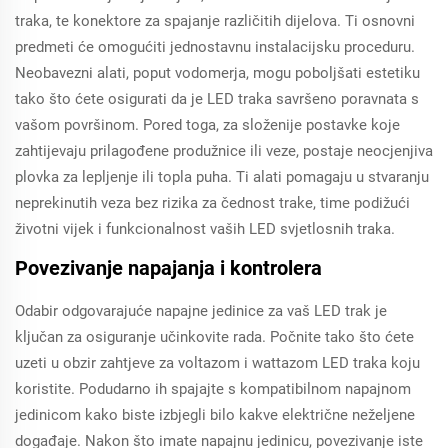
traka, te konektore za spajanje različitih dijelova. Ti osnovni
predmeti će omogućiti jednostavnu instalacijsku proceduru.
Neobavezni alati, poput vodomerja, mogu poboljšati estetiku
tako što ćete osigurati da je LED traka savršeno poravnata s
vašom površinom. Pored toga, za složenije postavke koje
zahtijevaju prilagođene produžnice ili veze, postaje neocjenjiva
plovka za lepljenje ili topla puha. Ti alati pomagaju u stvaranju
neprekinutih veza bez rizika za čednost trake, time podižući
životni vijek i funkcionalnost vaših LED svjetlosnih traka.
Povezivanje napajanja i kontrolera
Odabir odgovarajuće napajne jedinice za vaš LED trak je
ključan za osiguranje učinkovite rada. Počnite tako što ćete
uzeti u obzir zahtjeve za voltazom i wattazom LED traka koju
koristite. Podudarno ih spajajte s kompatibilnom napajnom
jedinicom kako biste izbjegli bilo kakve električne neželjene
događaje. Nakon što imate napajnu jedinicu, povezivanje iste