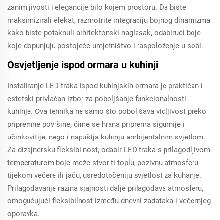
zanimljivosti i elegancije bilo kojem prostoru. Da biste
maksimizirali efekat, razmotrite integraciju bojnog dinamizma
kako biste potaknuli arhitektonski naglasak, odabirući boje
koje dopunjuju postojeće umjetništvo i raspoloženje u sobi.
Osvjetljenje ispod ormara u kuhinji
Instaliranje LED traka ispod kuhinjskih ormara je praktičan i
estetski privlačan izbor za poboljšanje funkcionalnosti
kuhinje. Ova tehnika ne samo što poboljšava vidljivost preko
pripremne površine, čime se hrana priprema sigurnije i
učinkovitije, nego i napuštja kuhinju ambijentalnim svjetlom.
Za dizajnersku fleksibilnost, odabir LED traka s prilagodljivom
temperaturom boje može stvoriti toplu, pozivnu atmosferu
tijekom večere ili jaču, usredotočeniju svjetlost za kuhanje.
Prilagođavanje razina sjajnosti dalje prilagođava atmosferu,
omogućujući fleksibilnost između dnevni zadataka i večernjeg
oporavka.