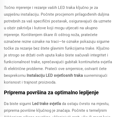
Točno mjerenje i rezanje vaših LED traka ključno je za
uspješnu instalaciju. Počnite procjenom prilagođenih duljina
potrebnih za vaš specifični postavak, osiguravajući da uzmete
u obzir zakrivlja i kutove koji mogu utjecati na ukupno
mjerenje. Korištenjem škare ili oštrog noža, pratećete
označene rezne oznake na traci—te oznake pokazuju sigurne
točke za rezanje bez štete glavnim funkcijama trake. Ključno
je strogo se držati ovih uputa kako biste sačuvali integritet i
funkcionalnost trake, sprečavajući gubitak kontinuiteta svjetla
ili električne probleme. Prateći ove smjernice, ostvarit ćete
besprekornu
Instalaciju LED svjetlosnih traka
suvremirajući
korisnost i trajnost proizvoda.
Priprema površina za optimalno lepljenje
Da biste sigurni
Led trake svjetla
da ostaju čvrsto na mjestu,
priprema površine ključnog je značaja. Počnite s temeljnim