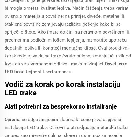
čišćenjem ciljane površine, uklanjajući prah, ulje ili mast koja
bi mogla ometati kvalitet lepliva. Način čišćenja treba varirati
ovisno o materijalu površine; na primjer, drveće, metalne ili
staklene površine zahtijevaju različite rješenja kako bi se
spriječilo štete. Ako imate do čini sa neravnom površinom ili
predmetima podložnim lošem lepljenju, razmotrite upotrebu
dodatnih lepliva ili koristeći montažne klipse. Ovaj proaktivni
korak osigurava da se trake čvrsto prilepe, smanjujući rizik od
toga da se s vremenom odlaze i maksimizirajući
Osvetljenje
LED traka
trajnost i performansu.
Vodič za korak po korak instalaciju
LED trake
Alati potrebni za besprekorno instaliranje
Oprema se odgovarajućim alatima ključno je za uspješnu
instalaciju LED trake. Osnovni alati uključuju metarsku traku
za precizno mjerenje duljina, škare ili oštar nož za rezanje