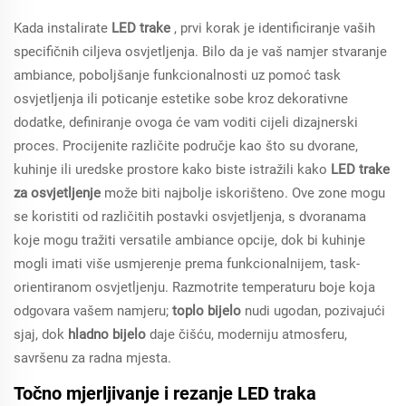
Kada instalirate
LED trake
, prvi korak je identificiranje vaših
specifičnih ciljeva osvjetljenja. Bilo da je vaš namjer stvaranje
ambiance, poboljšanje funkcionalnosti uz pomoć task
osvjetljenja ili poticanje estetike sobe kroz dekorativne
dodatke, definiranje ovoga će vam voditi cijeli dizajnerski
proces. Procijenite različite područje kao što su dvorane,
kuhinje ili uredske prostore kako biste istražili kako
LED trake
za osvjetljenje
može biti najbolje iskorišteno. Ove zone mogu
se koristiti od različitih postavki osvjetljenja, s dvoranama
koje mogu tražiti versatile ambiance opcije, dok bi kuhinje
mogli imati više usmjerenje prema funkcionalnijem, task-
orientiranom osvjetljenju. Razmotrite temperaturu boje koja
odgovara vašem namjeru;
toplo bijelo
nudi ugodan, pozivajući
sjaj, dok
hladno bijelo
daje čišću, moderniju atmosferu,
savršenu za radna mjesta.
Točno mjerljivanje i rezanje LED traka