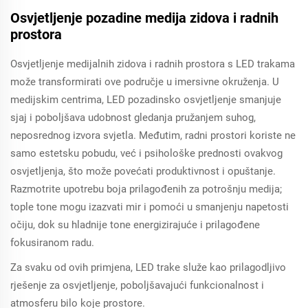
Osvjetljenje pozadine medija zidova i radnih
prostora
Osvjetljenje medijalnih zidova i radnih prostora s LED trakama
može transformirati ove područje u imersivne okruženja. U
medijskim centrima, LED pozadinsko osvjetljenje smanjuje
sjaj i poboljšava udobnost gledanja pružanjem suhog,
neposrednog izvora svjetla. Međutim, radni prostori koriste ne
samo estetsku pobudu, već i psihološke prednosti ovakvog
osvjetljenja, što može povećati produktivnost i opuštanje.
Razmotrite upotrebu boja prilagođenih za potrošnju medija;
tople tone mogu izazvati mir i pomoći u smanjenju napetosti
očiju, dok su hladnije tone energizirajuće i prilagođene
fokusiranom radu.
Za svaku od ovih primjena, LED trake služe kao prilagodljivo
rješenje za osvjetljenje, poboljšavajući funkcionalnost i
atmosferu bilo koje prostore.