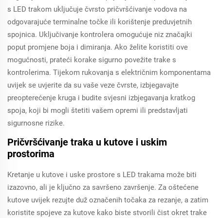
s LED trakom uključuje čvrsto pričvršćivanje vodova na
odgovarajuće terminalne točke ili korištenje preduvjetnih
spojnica. Uključivanje kontrolera omogućuje niz značajki
poput promjene boja i dimiranja. Ako želite koristiti ove
mogućnosti, prateći korake sigurno povežite trake s
kontrolerima. Tijekom rukovanja s električnim komponentama
uvijek se uvjerite da su vaše veze čvrste, izbjegavajte
preopterećenje kruga i budite svjesni izbjegavanja kratkog
spoja, koji bi mogli štetiti vašem opremi ili predstavljati
sigurnosne rizike.
Pričvršćivanje traka u kutove i uskim
prostorima
Kretanje u kutove i uske prostore s LED trakama može biti
izazovno, ali je ključno za savršeno završenje. Za oštećene
kutove uvijek rezujte duž označenih točaka za rezanje, a zatim
koristite spojeve za kutove kako biste stvorili čist okret trake