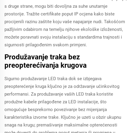
s druge strane, mogu biti dovoljna za suhe unutarnje
prostorije. Tražite certifikate poput IP ocjena kako biste
procijenili razinu zaštite koju vaše napajanje nudi. Takošćom
pažljivim odabirom na temelju njihove ekološke izloženosti,
možete poravnati svoju instalaciju s standardima trajnosti i
sigurnosti prilagođenim svakom primjeni.
Produžavanje traka bez
preopterećivanja krugova
Sigurno produžavanje LED traka dok se izbjegava
preopterećenje kruga ključno je za održavanje učinkovitog
performansi. Za produžavanje vaših LED traka koristite
produžne kabele prilagođene za LED instalacije, što
omogućuje besprekorno povezivanje bez mijenjanja
karakteristika izvorne trake. Ključno je uzeti u obzir ukupnu
snaga na krugu; premašivanje maksimalne opterećenosti
može dovesti do problema poput metanja ili promjena u