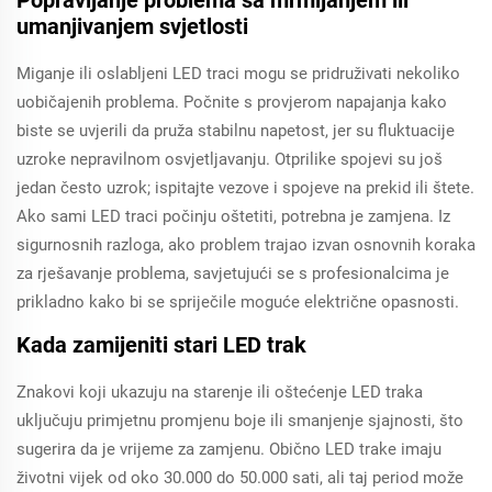
Popravljanje problema sa mrmljanjem ili
umanjivanjem svjetlosti
Miganje ili oslabljeni LED traci mogu se pridruživati nekoliko
uobičajenih problema. Počnite s provjerom napajanja kako
biste se uvjerili da pruža stabilnu napetost, jer su fluktuacije
uzroke nepravilnom osvjetljavanju. Otprilike spojevi su još
jedan često uzrok; ispitajte vezove i spojeve na prekid ili štete.
Ako sami LED traci počinju oštetiti, potrebna je zamjena. Iz
sigurnosnih razloga, ako problem trajao izvan osnovnih koraka
za rješavanje problema, savjetujući se s profesionalcima je
prikladno kako bi se spriječile moguće električne opasnosti.
Kada zamijeniti stari LED trak
Znakovi koji ukazuju na starenje ili oštećenje LED traka
uključuju primjetnu promjenu boje ili smanjenje sjajnosti, što
sugerira da je vrijeme za zamjenu. Obično LED trake imaju
životni vijek od oko 30.000 do 50.000 sati, ali taj period može