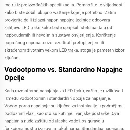
metru iz proizvođačkih specifikacija. Pomnožite te vrijednosti
kako biste dobili ukupno wattanje koje je potrebno. Zatim
provjerite da li izlazni napon napajne jedinice odgovara
zahtjevu LED trake kako biste spriječili štetu nastalu od
nepodudarnih ili nevoltnih sustava osvjetljenja. Korištenje
pogrešnog napona može rezultirati pretopljenjem ili
skraćenom životnim vekom LED traka, stoga je pametan izbor
ključan.
Vodootporno vs. Standardno Napajne
Opcije
Kada razmatramo napajanja za LED traku, važno je razlikovati
između vodootpornih i standardnih opcija za napajanje.
Vodootporna napajanja su ključna za instalacije u područjima
podložnim vlazi, kao što su kuhinje i vanjske postavke. Ova
napajanja nude zaštitu od ulaska vode i osiguravaju
funkcionalnost u izazovnim okolinama. Standardna napajanja,