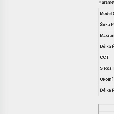
arame
P
Model 
Šířka 
Maxru
Délka 
CCT
S Rozl
Okolní 
Délka 