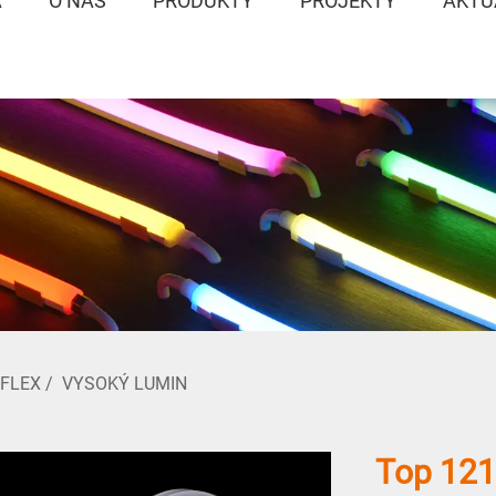
A
O NÁS
PRODUKTY
PROJEKTY
AKTU
 FLEX
/
VYSOKÝ LUMIN
Top 121