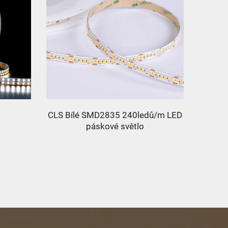
CLS Bílé SMD2835 240ledů/m LED
5050
páskové světlo