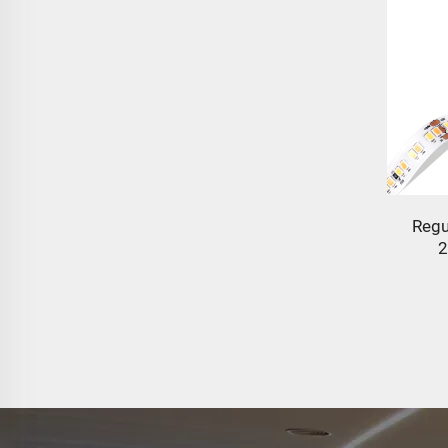
Opal
Regu
2