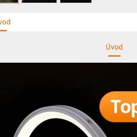
vod
Úvod