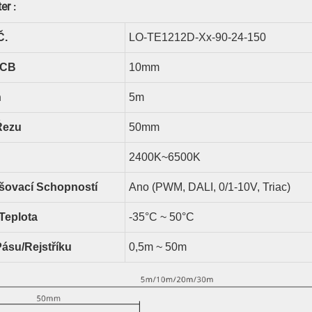
ter
:
Č.
LO-TE1212D-Xx-90-24-150
PCB
10
Mm
n
5m
Řezu
50
Mm
2400K~6500K
išovací Schopností
Ano (PWM, DALI, 0/1-10V, Triac)
Teplota
-35°C ~ 50°C
Pásu/rejstříku
0,5m ~ 50m