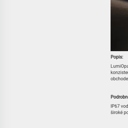
Popis:
LumiOpal
konziste
obchodec
Podrobno
IP67 vod
široké po