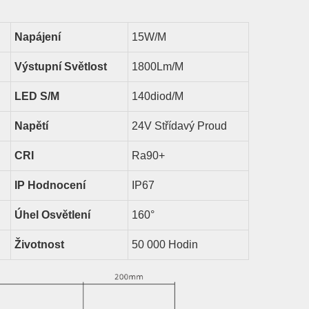
Napájení
15
W/m
Výstupní Světlost
1800
Lm/m
LED
S/m
140diod/m
Napětí
24V Střídavý Proud
CRI
Ra90+
IP Hodnocení
IP67
Úhel Osvětlení
1
6
0°
Životnost
50 000 Hodin