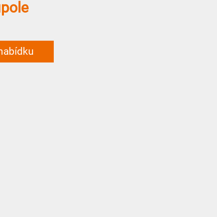
pole
 nabídku