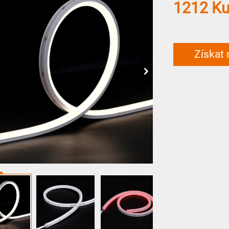
1212 Ku
Získat