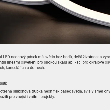
 LED neonový pásek má světlo bez bodů, delší životnost a vyso
ntní lineární osvětlení pro širokou škálu aplikací pro okrajové os
h, kancelářích a domech.
sti:
otěsná silikonová trubka neon flex pásek světla, svislý směr ohýb
užití pro vnější i vnitřní projekty.